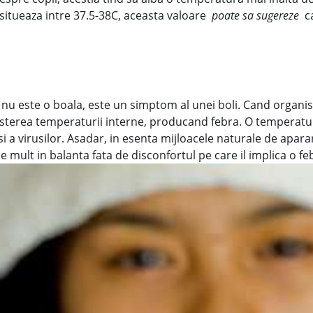
situeaza intre 37.5-38C, aceasta valoare
poate sa sugereze
ca
a nu este o boala, este un simptom al unei boli. Cand organi
sterea temperaturii interne, producand febra. O temperatur
i a virusilor. Asadar, in esenta mijloacele naturale de apar
rne mult in balanta fata de disconfortul pe care il implica o f