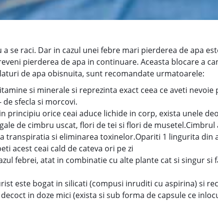
 a se raci. Dar in cazul unei febre mari pierderea de apa es
reveni pierderea de apa in continuare. Aceasta blocare a ca
. Alaturi de apa obisnuita, sunt recomandate urmatoarele:
itamine si minerale si reprezinta exact ceea ce aveti nevoie 
 de sfecla si morcovi.
in principiu orice ceai aduce lichide in corp, exista unele deo
e de cimbru uscat, flori de tei si flori de musetel.Cimbrul 
za transpiratia si eliminarea toxinelor.Opariti 1 lingurita di
beti acest ceai cald de cateva ori pe zi
azul febrei, atat in combinatie cu alte plante cat si singur si
st este bogat in silicati (compusi inruditi cu aspirina) si r
coct in doze mici (exista si sub forma de capsule ce inlocui