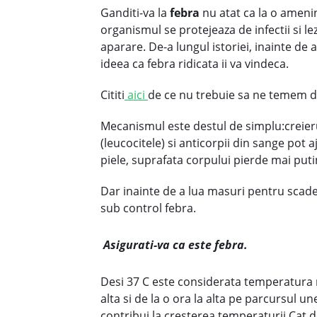
Ganditi-va la
febra
nu atat ca la o amenin
organismul se protejeaza de infectii si l
aparare. De-a lungul istoriei, inainte de a
ideea ca febra ridicata ii va vindeca.
Cititi
aici
de ce nu trebuie sa ne temem d
Mecanismul este destul de simplu:creieru
(leucocitele) si anticorpii din sange pot 
piele, suprafata corpului pierde mai put
Dar inainte de a lua masuri pentru scadere
sub control febra.
Asigurati-va ca este febra.
Desi 37 C este considerata temperatura 
alta si de la o ora la alta pe parcursul u
contribui la cresterea temperaturii.Cat de