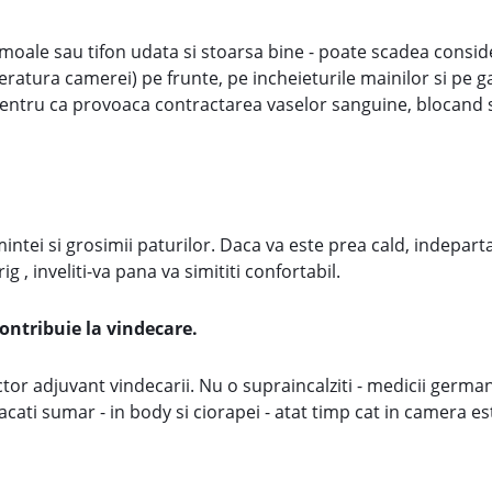
ale sau tifon udata si stoarsa bine - poate scadea consid
atura camerei) pe frunte, pe incheieturile mainilor si pe ga
tru ca provoaca contractarea vaselor sanguine, blocand san
intei si grosimii paturilor. Daca va este prea cald, indepart
g , inveliti-va pana va simititi confortabil.
ontribuie la vindecare.
 factor adjuvant vindecarii. Nu o supraincalziti - medicii ge
cati sumar - in body si ciorapei - atat timp cat in camera e