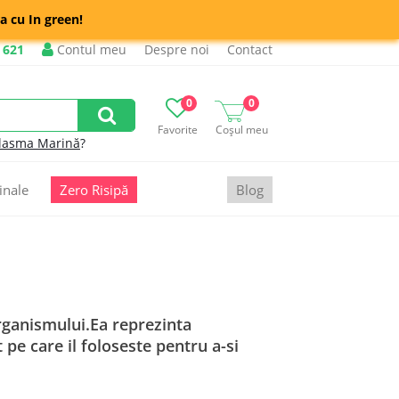
a cu In green!
 621
Contul meu
Despre noi
Contact
0
0
Favorite
Coșul meu
lasma Marină
?
inale
Zero Risipă
Blog
organismului.Ea reprezinta
 pe care il foloseste pentru a-si