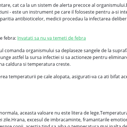
tare, cat ca la un sistem de alerta precoce al organismului
eziuni - este un instrument pe care il foloseste pentru a-si i
paritia antibioticelor, medicii procedau la infectarea delibera
e febra:
Invatati sa nu va temeti de febra
l comanda organismului sa deplaseze sangele de la suprafata 
ajunge astfel la sursa infectiei si sa actioneze pentru elimin
ina caldura si temperatura creste.
a temperaturii pe cale alopata, asigurati-va ca ati bifat ace
normala, aceasta valoare nu este litera de lege.Temperatur
nei zile.Hrana, excesul de imbracaminte, framantarile emotiona
spre copii, acestia tind sa aiba o temperatura mai inalta dec