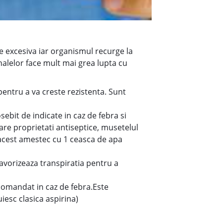
te excesiva iar organismul recurge la
nalelor face mult mai grea lupta cu
pentru a va creste rezistenta. Sunt
sebit de indicate in caz de febra si
are proprietati antiseptice, musetelul
n acest amestec cu 1 ceasca de apa
 favorizeaza transpiratia pentru a
ecomandat in caz de febra.Este
esc clasica aspirina)