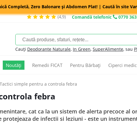
nică Completă, Zero Balonare și Abdomen Plat! | Caută în site Var
(4,9)
Comandă telefonic
0770 363
Cauți
Deodorante Naturale
,
In Green
,
SuperAlimente
, sau
P
Noutăți
Remedii FICAT
Pentru Bărbați
Ciperci medic
Tactici simple pentru a controla febra
 controla febra
amenintare, cat ca la un sistem de alerta precoce al 
protejeaza de infectii si leziuni - este un instrument