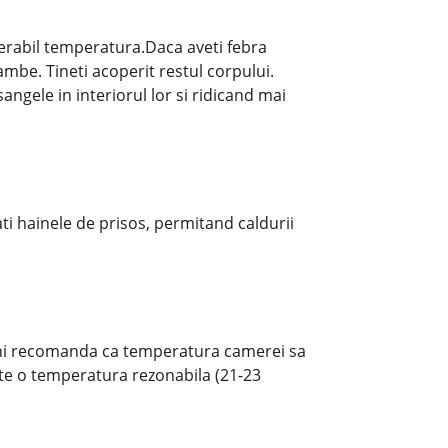
erabil temperatura.Daca aveti febra
mbe. Tineti acoperit restul corpului.
gele in interiorul lor si ridicand mai
ati hainele de prisos, permitand caldurii
rmani recomanda ca temperatura camerei sa
ste o temperatura rezonabila (21-23