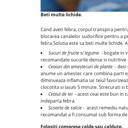
Beti multe lichide.
Cand aveti febra, corpul transpira pentru
blocarea canalelor sudorifice pentru a p
febra.Solutia este sa beti multe lichide
Sucuri de fructe si legume
- bogate in v
recomandate sucurile dense si nutritive -
Ceaiuri din amestecuri de plante
- desi 
anume un amestec care combina parti egal
diminueaza inflamatia iar teiul favorizea
clocotita si lasati 5 minute. Strecurati si 
Ceaiul de tei
- acest ceai este bun in c
indeparta febra.
Scoarta de salcie -
acest remediu naturi
recomandat a fi consumat sub forma de de
Folositi comprese calde sau caldute.