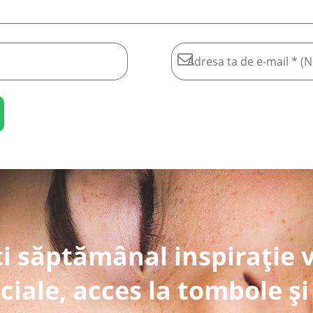
i săptămânal inspirație 
ciale, acces la tombole și