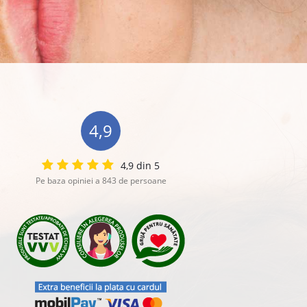
4,9
4,9 din 5
Pe baza opiniei a 843 de persoane