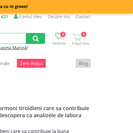
a cu In green!
 621
Contul meu
Despre noi
Contact
0
0
Favorite
Coșul meu
lasma Marină
?
inale
Zero Risipă
Blog
ormoni tiroidieni care sa contribuie
i descopera ca analizele de labora
dieni care sa contribuie la buna