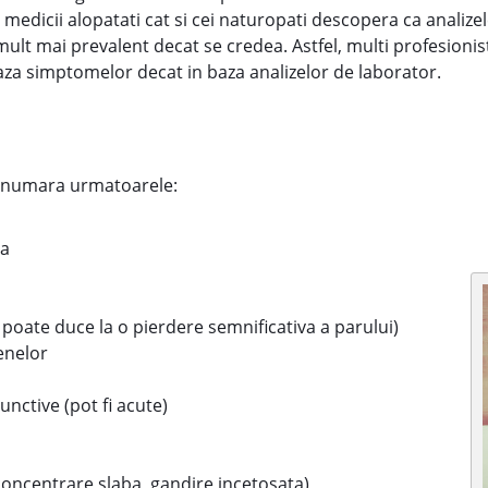
at medicii alopatati cat si cei naturopati descopera ca analiz
 mult mai prevalent decat se credea. Astfel, multi profesioni
baza simptomelor decat in baza analizelor de laborator.
e numara urmatoarele:
la
e poate duce la o pierdere semnificativa a parului)
enelor
unctive (pot fi acute)
oncentrare slaba, gandire incetosata)