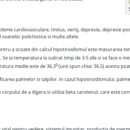
leme cardiovasculare, tinitus, vertij, depresie, depresie post
l ovarelor polichistice si multe altele.
tru a scoate din calcul hipotiroidismul este masurarea temp
. Se ia temperatura la subrat timp de 3-5 zile si se face o m
0
eratura medie este de 36.3
(unii spun chiar 36.5) acesta poat
carea palmelor si talpilor. In cazul hipotiroidismului, palmel
corpului de a digera si utiliza beta carotenul, care este conv
t vital pentru vedere, sistemul imunitar, productia de sperm