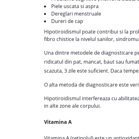
Piele uscata si aspra
Dereglari menstruale
Dureri de cap
Hipotiroidismul poate contribui si la prob
fibro chistice la nivelul sanilor, sindromu
Una dintre metodele de diagnosticare pen
ridicatul din pat, mancat, baut sau fumat
scazuta, 3 zile este suficient. Daca temp
O alta metoda de diagnosticare este verifi
Hipotiroidismul interfereaza cu abilitatea 
in alte zone ale corpului.
Vitamina A
Vitamina A (retinolul) este un antioxidan