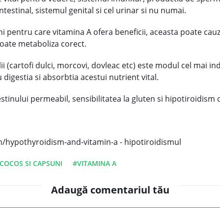
ntestinal, sistemul genital si cel urinar si nu numai.
iuni pentru care vitamina A ofera beneficii, aceasta poate cauz
poate metaboliza corect.
(cartofi dulci, morcovi, dovleac etc) este modul cel mai ind
 digestia si absorbtia acestui nutrient vital.
stinului permeabil, sensibilitatea la gluten si hipotiroidism 
m/hypothyroidism-and-vitamin-a - hipotiroidismul
COCOS SI CAPSUNI
#VITAMINA A
Adaugă comentariul tău