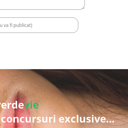
verde
vie
 concursuri exclusive...