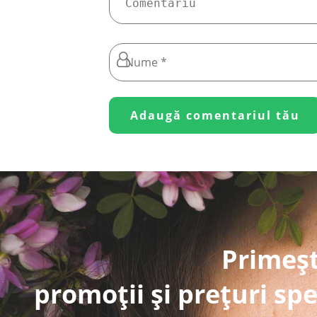
Primeșt
promoții și prețuri spe