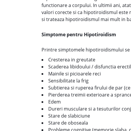
functionare a corpului. In ultimii ani, at
valori corecte si ca hipotiroidismul este
si trateaza hipotiroidismul mai mult in 
Simptome pentru Hipotiroidism
Printre simptomele hipotiroidismului s
Cresterea in greutate
Scaderea libidoului / disfunctia erecti
Mainile si picioarele reci
Sensibilitate la frig
Subtierea si ruperea firului de par (c
Pierderea treimii exterioare a spranc
Edem
Dureri musculare si a tesuturilor conj
Stare de slabiciune
Stare de oboseala
Probleme cognitive (memorie slaba, c