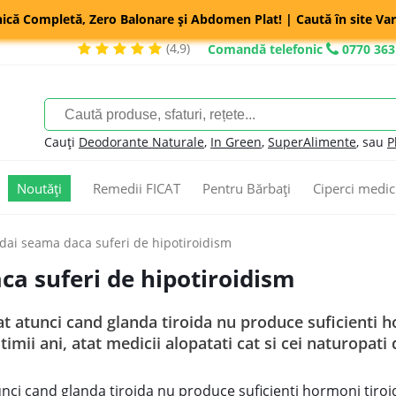
nică Completă, Zero Balonare și Abdomen Plat! | Caută în site Var
(4,9)
Comandă telefonic
0770 363
Cauți
Deodorante Naturale
,
In Green
,
SuperAlimente
, sau
P
Noutăți
Remedii FICAT
Pentru Bărbați
Ciperci medic
 dai seama daca suferi de hipotiroidism
ca suferi de hipotiroidism
t atunci cand glanda tiroida nu produce suficienti h
timii ani, atat medicii alopatati cat si cei naturopat
unci cand glanda tiroida nu produce suficienti hormoni tiroi