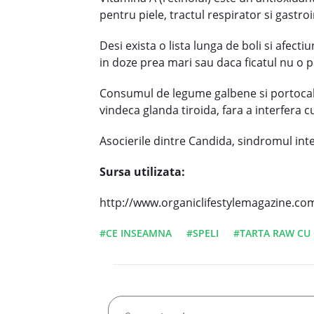
pentru piele, tractul respirator si gastroi
Desi exista o lista lunga de boli si afect
in doze prea mari sau daca ficatul nu o 
Consumul de legume galbene si portocalii 
vindeca glanda tiroida, fara a interfera cu
Asocierile dintre Candida, sindromul inte
Sursa utilizata:
http://www.organiclifestylemagazine.co
#CE INSEAMNA
#SPELI
#TARTA RAW CU 