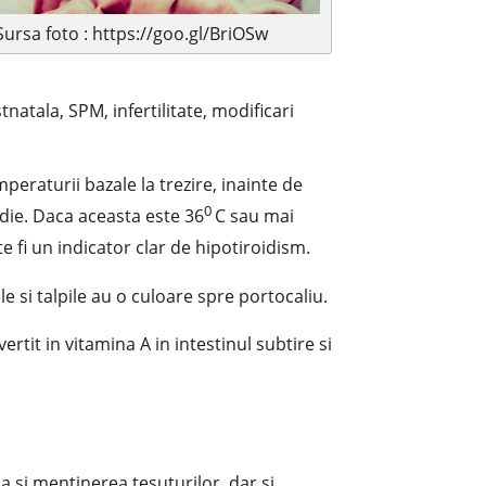
Sursa foto : https://goo.gl/BriOSw
natala, SPM, infertilitate, modificari
eraturii bazale la trezire, inainte de
0
edie. Daca aceasta este 36
C sau mai
e fi un indicator clar de hipotiroidism.
e si talpile au o culoare spre portocaliu.
ertit in vitamina A in intestinul subtire si
a si mentinerea tesuturilor, dar si