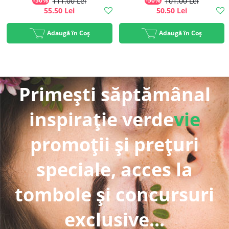
-50%
111.00 Lei
-50%
101.00 Lei
55.50 Lei
50.50 Lei
Adaugă în Coș
Adaugă în Coș
Primești săptămânal
inspirație verde
vie
promoții și prețuri
speciale, acces la
tombole și concursuri
exclusive...