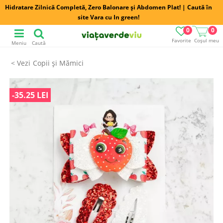
Hidratare Zilnică Completă, Zero Balonare și Abdomen Plat! | Caută în
site Vara cu In green!
0
0
Favorite
Coșul meu
Meniu
Caută
Copii și Mămici
-35.25 LEI