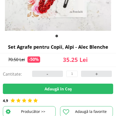
Set Agrafe pentru Copii, Alpi - Alec Blenche
35.25 Lei
-50%
70.50 Lei
-
+
Cantitate:
Adaugă în Coș
4,9
Producător >>
Adaugă la favorite