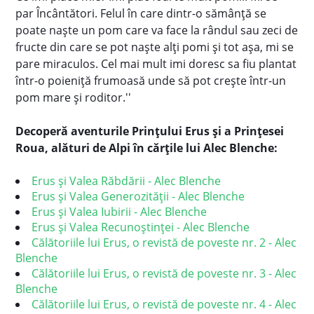
par Încântători. Felul în care dintr-o sămânță se
poate naște un pom care va face la rândul sau zeci de
fructe din care se pot naște alți pomi și tot așa, mi se
pare miraculos. Cel mai mult imi doresc sa fiu plantat
într-o poieniță frumoasă unde să pot crește într-un
pom mare și roditor.''
Decoperă aventurile Prințului Erus și a Prințesei
Roua, alături de Alpi în cărțile lui Alec Blenche:
Erus şi Valea Răbdării - Alec Blenche
Erus şi Valea Generozității - Alec Blenche
Erus și Valea Iubirii - Alec Blenche
Erus şi Valea Recunoştinţei - Alec Blenche
Călătoriile lui Erus, o revistă de poveste nr. 2 - Alec
Blenche
Călătoriile lui Erus, o revistă de poveste nr. 3 - Alec
Blenche
Călătoriile lui Erus, o revistă de poveste nr. 4 - Alec