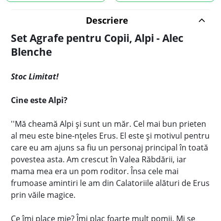
Descriere
Set Agrafe pentru Copii, Alpi - Alec
Blenche
Stoc Limitat!
Cine este Alpi?
''Mă cheamă Alpi și sunt un măr. Cel mai bun prieten
al meu este bine-nțeles Erus. El este și motivul pentru
care eu am ajuns sa fiu un personaj principal în toată
povestea asta. Am crescut în Valea Răbdării, iar
mama mea era un pom roditor. Însa cele mai
frumoase amintiri le am din Calatoriile alături de Erus
prin văile magice.
Ce îmi place mie? Îmi plac foarte mult pomii. Mi se