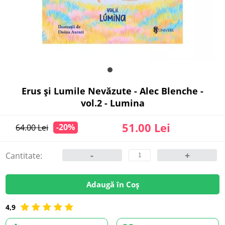
Erus și Lumile Nevăzute - Alec Blenche -
vol.2 - Lumina
51.00 Lei
-20%
64.00 Lei
-
+
Cantitate:
Adaugă în Coș
4,9