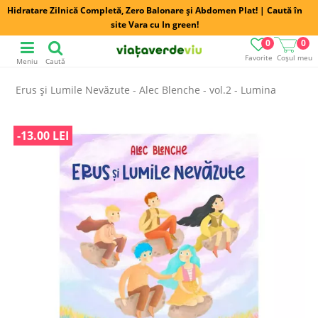
Hidratare Zilnică Completă, Zero Balonare și Abdomen Plat! | Caută în
site Vara cu In green!
0
0
Favorite
Coșul meu
Meniu
Caută
Erus și Lumile Nevăzute - Alec Blenche - vol.2 - Lumina
-13.00 LEI