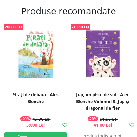
Produse recomandate
-10.00 LEI
-10.50 LEI
Pirați de debara - Alec
Jup, un pisoi de soi - Alec
Blenche
Blenche Volumul 3. Jup și
dragonul de fier
-20%
49.00 Lei
-20%
51.50 Lei
39.00 Lei
41.00 Lei
Produs indisponibil