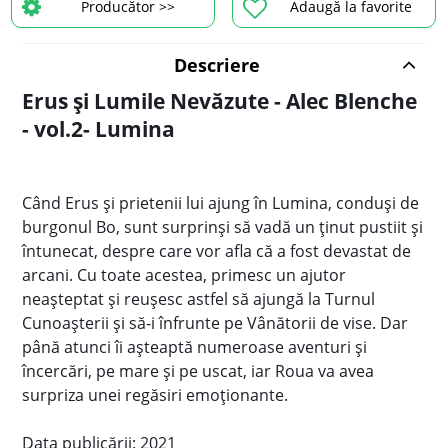
Producător >>
Adaugă la favorite
Descriere
Erus și Lumile Nevăzute - Alec Blenche
- vol.2- Lumina
Când Erus și prietenii lui ajung în Lumina, conduși de
burgonul Bo, sunt surprinși să vadă un ținut pustiit și
întunecat, despre care vor afla că a fost devastat de
arcani. Cu toate acestea, primesc un ajutor
neașteptat și reușesc astfel să ajungă la Turnul
Cunoașterii și să-i înfrunte pe Vânătorii de vise. Dar
până atunci îi așteaptă numeroase aventuri și
încercări, pe mare și pe uscat, iar Roua va avea
surpriza unei regăsiri emoționante.
Data publicării: 2021