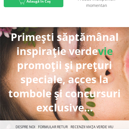
Adaugă în Coș
momentan
Primești săptămânal
inspirație verde
vie
promoții și prețuri
speciale, acces la
tombole și concursuri
exclusive...
DESPRE NOI
FORMULAR RETUR
RECENZII VIAȚA VERDE VIU