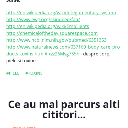
Surse:
http://en.wikipedia.org/wiki/Integumentary_system
http://www.ewg.org/skindeep/faq/
http://en.wikipedia.org/wiki/Emollients
http://chemicaloftheday.squarespace.com
http://www.ncbi.nlm.nih.gov/pubmed/6351353
http://www.naturalnews.com/037160_body_care_pro
ducts_toxins.html#ixzz26Msg7S5h
- despre corp,
piele si toxine
#PIELE
#TOXINE
Ce au mai parcurs alti
cititori...