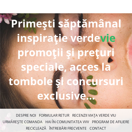
Primești săptămânal
inspirație verde
vie
promoții și prețuri
speciale, acces la
tombole și concursuri
exclusive...
DESPRE NOI
FORMULAR RETUR
RECENZII VIAȚA VERDE VIU
URMĂREȘTE COMANDA
HAI ÎN COMUNITATEA VVV
PROGRAM DE AFILIERE
RECICLEAZĂ
ÎNTREBĂRI FRECVENTE
CONTACT