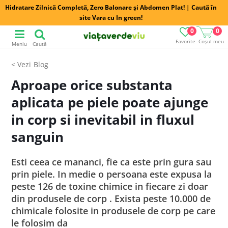
Hidratare Zilnică Completă, Zero Balonare și Abdomen Plat! | Caută în
site Vara cu In green!
0
0
Favorite
Coșul meu
Meniu
Caută
Blog
Aproape orice substanta
aplicata pe piele poate ajunge
in corp si inevitabil in fluxul
sanguin
Esti ceea ce mananci, fie ca este prin gura sau
prin piele. In medie o persoana este expusa la
peste 126 de toxine chimice in fiecare zi doar
din produsele de corp . Exista peste 10.000 de
chimicale folosite in produsele de corp pe care
le folosim da