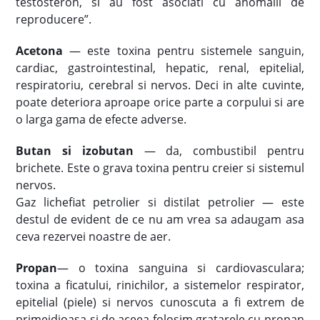
testosteron, si au fost asociati cu anomalii de
reproducere”.
Acetona
— este toxina pentru sistemele sanguin,
cardiac, gastrointestinal, hepatic, renal, epitelial,
respiratoriu, cerebral si nervos. Deci in alte cuvinte,
poate deteriora aproape orice parte a corpului si are
o larga gama de efecte adverse.
Butan si izobutan
— da, combustibil pentru
brichete. Este o grava toxina pentru creier si sistemul
nervos.
Gaz lichefiat petrolier si distilat petrolier — este
destul de evident de ce nu am vrea sa adaugam asa
ceva rezervei noastre de aer.
Propan
— o toxina sanguina si cardiovasculara;
toxina a ficatului, rinichilor, a sistemelor respirator,
epitelial (piele) si nervos cunoscuta a fi extrem de
primejdioasa si de aceea folosim gratarele cu propan