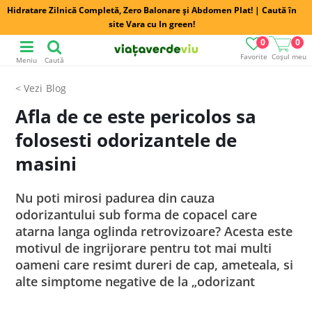
Hidratare Zilnică Completă, Zero Balonare și Abdomen Plat! | Caută în
site Vara cu In green!
0
0
Favorite
Coșul meu
Meniu
Caută
Blog
Afla de ce este pericolos sa
folosesti odorizantele de
masini
Nu poti mirosi padurea din cauza
odorizantului sub forma de copacel care
atarna langa oglinda retrovizoare? Acesta este
motivul de ingrijorare pentru tot mai multi
oameni care resimt dureri de cap, ameteala, si
alte simptome negative de la „odorizant