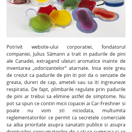
Potrivit website-ului corporatiei, fondatorul
companiei, Julius Sämann a trait in padurile de pini
ale Canadei, extragand uleiuri aromatice inainte de
inventarea „odorizantelor” atarnate. Insa este greu
de crezut ca padurile de pin iti pot da o senzatie de
greata, dureri de cap, ameteli sau sa iti ingreuneze
respiratia. De fapt, plimbarile regulate prin padurile
de pini ar trebui sa elimine astfel de simptome. Nu
pot sa spun ce contin micii copacei ai Car-Freshner si
poate nu vom sti niciodata, multumita
reglementatorilor ce permit ca secretele comerciale
sa aiba prioritate asupra sanatatii publice si asupra
drepturilor consumatorilor de a sti ce cumpara si ce