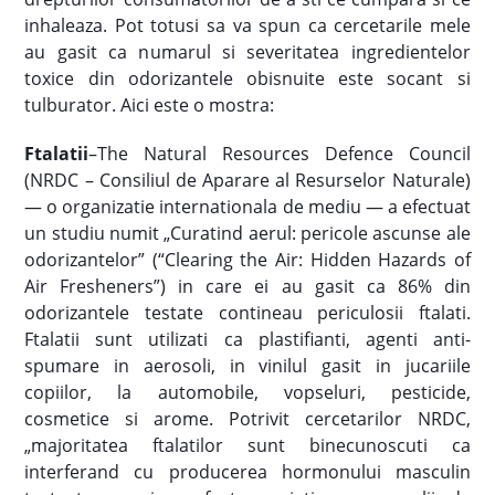
inhaleaza. Pot totusi sa va spun ca cercetarile mele
au gasit ca numarul si severitatea ingredientelor
toxice din odorizantele obisnuite este socant si
tulburator. Aici este o mostra:
Ftalatii
–The Natural Resources Defence Council
(NRDC – Consiliul de Aparare al Resurselor Naturale)
— o organizatie internationala de mediu — a efectuat
un studiu numit „Curatind aerul: pericole ascunse ale
odorizantelor” (“Clearing the Air: Hidden Hazards of
Air Fresheners”) in care ei au gasit ca 86% din
odorizantele testate contineau periculosii ftalati.
Ftalatii sunt utilizati ca plastifianti, agenti anti-
spumare in aerosoli, in vinilul gasit in jucariile
copiilor, la automobile, vopseluri, pesticide,
cosmetice si arome. Potrivit cercetarilor NRDC,
„majoritatea ftalatilor sunt binecunoscuti ca
interferand cu producerea hormonului masculin