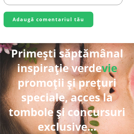
Primești săptămânal
inspirație verde
vie
promoții și prețuri
speciale, acces la
tombole și concursuri
exclusive...