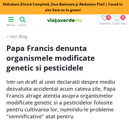
Hidratare Zilnică Completă, Zero Balonare și Abdomen Plat! | Caută în
site Vara cu In green!
0
0
Favorite
Coșul meu
Meniu
Caută
Blog
Papa Francis denunta
organismele modificate
genetic si pesticidele
Intr-un draft al unei declaratii despre mediu
dezvaluita accidental acum cateva zile, Papa
Francis atrage atentia asupra organismelor
modificate genetic si a pesticidelor folosite
pentru cultivarea lor, numindu-le probleme
"semnificative" atat pentru