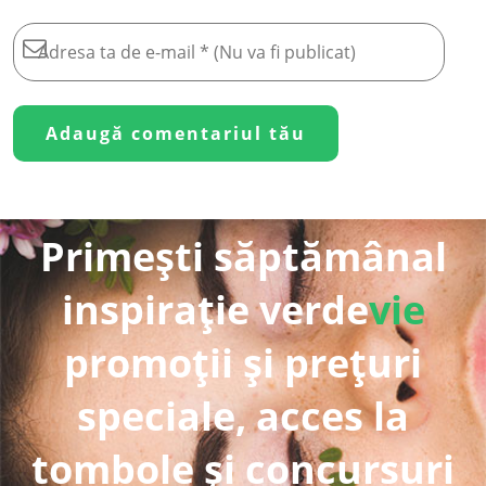
Primești săptămânal
inspirație verde
vie
promoții și prețuri
speciale, acces la
tombole și concursuri