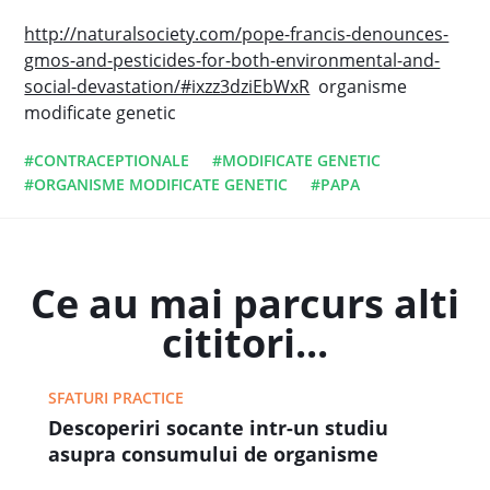
http://naturalsociety.com/pope-francis-denounces-
gmos-and-pesticides-for-both-environmental-and-
social-devastation/#ixzz3dziEbWxR
organisme
modificate genetic
#CONTRACEPTIONALE
#MODIFICATE GENETIC
#ORGANISME MODIFICATE GENETIC
#PAPA
Ce au mai parcurs alti
cititori...
SFATURI PRACTICE
Descoperiri socante intr-un studiu
asupra consumului de organisme
modificate genetic