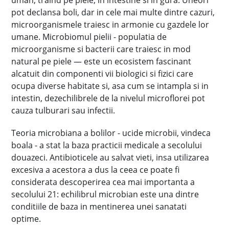
uman, traind pe piele, in intestine si in gura. Uneori
pot declansa boli, dar in cele mai multe dintre cazuri,
microorganismele traiesc in armonie cu gazdele lor
umane. Microbiomul pielii - populatia de
microorganisme si bacterii care traiesc in mod
natural pe piele — este un ecosistem fascinant
alcatuit din componenti vii biologici si fizici care
ocupa diverse habitate si, asa cum se intampla si in
intestin, dezechilibrele de la nivelul microflorei pot
cauza tulburari sau infectii.
Teoria microbiana a bolilor - ucide microbii, vindeca
boala - a stat la baza practicii medicale a secolului
douazeci. Antibioticele au salvat vieti, insa utilizarea
excesiva a acestora a dus la ceea ce poate fi
considerata descoperirea cea mai importanta a
secolului 21: echilibrul microbian este una dintre
conditiile de baza in mentinerea unei sanatati
optime.