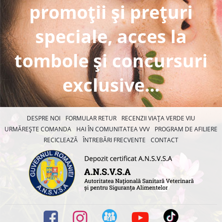
promoții și prețuri
speciale, acces la
tombole și concursuri
exclusive...
DESPRE NOI
FORMULAR RETUR
RECENZII VIAȚA VERDE VIU
URMĂREȘTE COMANDA
HAI ÎN COMUNITATEA VVV
PROGRAM DE AFILIERE
RECICLEAZĂ
ÎNTREBĂRI FRECVENTE
CONTACT