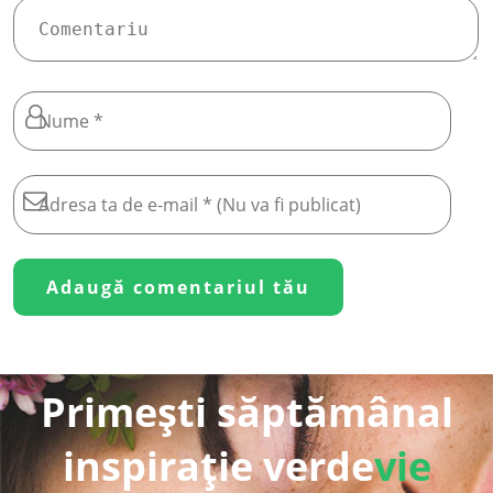
Primești săptămânal
inspirație verde
vie