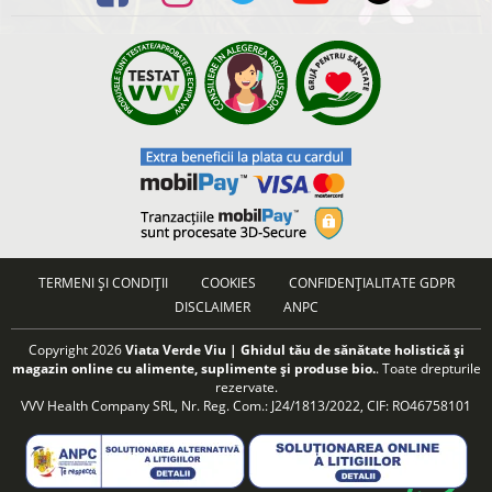
TERMENI ȘI CONDIȚII
COOKIES
CONFIDENȚIALITATE GDPR
DISCLAIMER
ANPC
Copyright 2026
Viata Verde Viu | Ghidul tău de sănătate holistică și
magazin online cu alimente, suplimente și produse bio.
. Toate drepturile
rezervate.
VVV Health Company SRL, Nr. Reg. Com.: J24/1813/2022, CIF: RO46758101