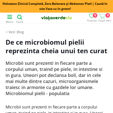
Hidratare Zilnică Completă, Zero Balonare și Abdomen Plat! | Caută în
site Vara cu In green!
0
0
Favorite
Coșul meu
Meniu
Caută
Blog
De ce microbiomul pielii
reprezinta cheia unui ten curat
Microbii sunt prezenti in fiecare parte a
corpului uman, traind pe piele, in intestine si
in gura. Uneori pot declansa boli, dar in cele
mai multe dintre cazuri, microorganismele
traiesc in armonie cu gazdele lor umane.
Microbiomul pielii - populatia
Microbii sunt prezenti in fiecare parte a corpului