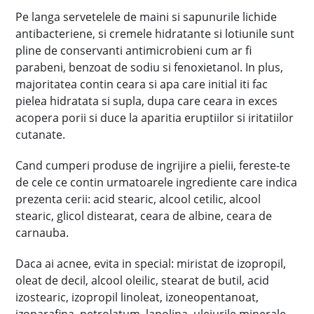
Pe langa servetelele de maini si sapunurile lichide
antibacteriene, si cremele hidratante si lotiunile sunt
pline de conservanti antimicrobieni cum ar fi
parabeni, benzoat de sodiu si fenoxietanol. In plus,
majoritatea contin ceara si apa care initial iti fac
pielea hidratata si supla, dupa care ceara in exces
acopera porii si duce la aparitia eruptiilor si iritatiilor
cutanate.
Cand cumperi produse de ingrijire a pielii, fereste-te
de cele ce contin urmatoarele ingrediente care indica
prezenta cerii: acid stearic, alcool cetilic, alcool
stearic, glicol distearat, ceara de albine, ceara de
carnauba.
Daca ai acnee, evita in special: miristat de izopropil,
oleat de decil, alcool oleilic, stearat de butil, acid
izostearic, izopropil linoleat, izoneopentanoat,