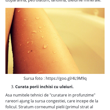
izoparafina, petrolatum, lanolina, uleiurile minerale.
Sursa foto : https://goo.gl/4L9M9q
Curata porii inchisi cu uleiuri.
Asa numitele tehnici de "curatare in profunzime"
rareori ajung la sursa congestiei, care incepe de la
folicul. Stratum corneumul pielii (primul strat al