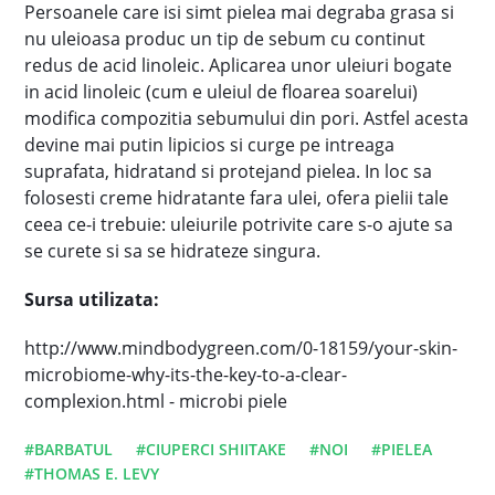
Persoanele care isi simt pielea mai degraba grasa si
nu uleioasa produc un tip de sebum cu continut
redus de acid linoleic. Aplicarea unor uleiuri bogate
in acid linoleic (cum e uleiul de floarea soarelui)
modifica compozitia sebumului din pori. Astfel acesta
devine mai putin lipicios si curge pe intreaga
suprafata, hidratand si protejand pielea. In loc sa
folosesti creme hidratante fara ulei, ofera pielii tale
ceea ce-i trebuie: uleiurile potrivite care s-o ajute sa
se curete si sa se hidrateze singura.
Sursa utilizata:
http://www.mindbodygreen.com/0-18159/your-skin-
microbiome-why-its-the-key-to-a-clear-
complexion.html - microbi piele
#BARBATUL
#CIUPERCI SHIITAKE
#NOI
#PIELEA
#THOMAS E. LEVY