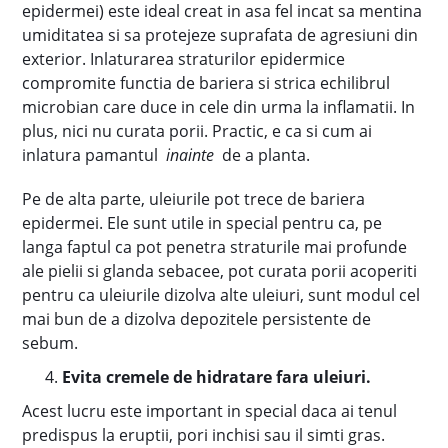
epidermei) este ideal creat in asa fel incat sa mentina
umiditatea si sa protejeze suprafata de agresiuni din
exterior. Inlaturarea straturilor epidermice
compromite functia de bariera si strica echilibrul
microbian care duce in cele din urma la inflamatii. In
plus, nici nu curata porii. Practic, e ca si cum ai
inlatura pamantul
inainte
de a planta.
Pe de alta parte, uleiurile pot trece de bariera
epidermei. Ele sunt utile in special pentru ca, pe
langa faptul ca pot penetra straturile mai profunde
ale pielii si glanda sebacee, pot curata porii acoperiti
pentru ca uleiurile dizolva alte uleiuri, sunt modul cel
mai bun de a dizolva depozitele persistente de
sebum.
Evita cremele de hidratare fara uleiuri.
Acest lucru este important in special daca ai tenul
predispus la eruptii, pori inchisi sau il simti gras.