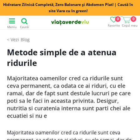
Hidratare Zilnică Completă, Zero Balonare și Abdomen Plat! | Caută în
site Vara cu In green!
0
0
Favorite
Coșul meu
Meniu
Caută
Blog
Metode simple de a atenua
ridurile
Majoritatea oamenilor cred ca ridurile sunt
ceva permanent, ca odata ce ai riduri, cu ele
ramai, dar de fapt sunt destule lucruri pe care
poti sa le faci in aceasta privinta. Desigur,
nutritia si curatenia interna sunt parti chei ale
ecuatiei si nu e
Majoritatea oamenilor cred ca ridurile sunt ceva