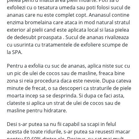
pielea pentru inlaturarea pielii moarte. Poti sa o
exfoliezi cu o tesatura umeda sau poti folosi sucul de
ananas care nu este complet copt. Ananasul contine
enzima bromelaina care ataca in mod natural stratul
exterior al pielii cand este aplicata local si lasa pielea
de dedesubt proaspata . Sucul de ananas rivalizeaza
cu usurinta cu tratamentele de exfoliere scumpe de
la SPA.
Pentru a exfolia cu suc de ananas, aplica niste suc cu
un pic de ulei de cocos sau de masline, freaca bine
zona si reia procedura daca este nevoie. Dupa cateva
minute de frecat, o sa descoperi ca straturile de piele
moarta incep sa se desprinda. Si dupa ce faci asta,
clateste si aplica un strat de ulei de cocos sau de
masline pentru hidratare.
Desi s-ar putea sa nu fii capabil sa scapi in felul
acesta de toate ridurile, s-ar putea sa reusesti macar