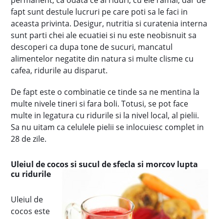
permanent, ca odata ce ai riduri, cu ele ramai, dar de
fapt sunt destule lucruri pe care poti sa le faci in
aceasta privinta. Desigur, nutritia si curatenia interna
sunt parti chei ale ecuatiei si nu este neobisnuit sa
descoperi ca dupa tone de sucuri, mancatul
alimentelor negatite din natura si multe clisme cu
cafea, ridurile au disparut.
De fapt este o combinatie ce tinde sa ne mentina la
multe nivele tineri si fara boli. Totusi, se pot face
multe in legatura cu ridurile si la nivel local, al pielii.
Sa nu uitam ca celulele pielii se inlocuiesc complet in
28 de zile.
Uleiul de cocos si sucul de sfecla si morcov lupta
cu ridurile
Uleiul de
cocos este