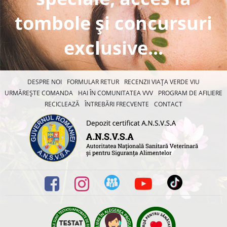
tombole și concursuri
exclusive...
DESPRE NOI
FORMULAR RETUR
RECENZII VIAȚA VERDE VIU
URMĂREȘTE COMANDA
HAI ÎN COMUNITATEA VVV
PROGRAM DE AFILIERE
RECICLEAZĂ
ÎNTREBĂRI FRECVENTE
CONTACT