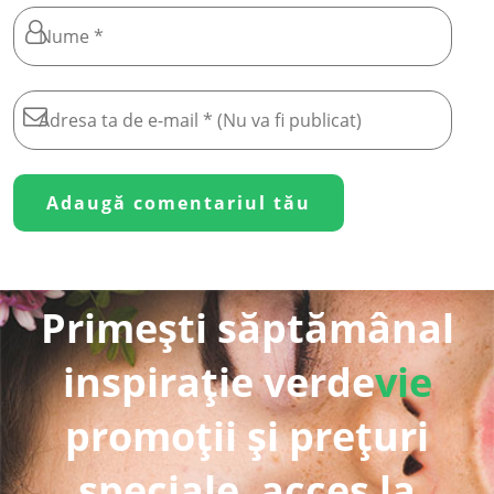
Primești săptămânal
inspirație verde
vie
promoții și prețuri
speciale, acces la