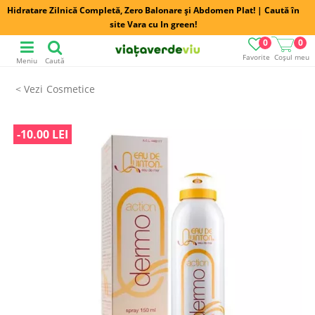
Hidratare Zilnică Completă, Zero Balonare și Abdomen Plat! | Caută în
site Vara cu In green!
0
0
Favorite
Coșul meu
Meniu
Caută
Cosmetice
-10.00 LEI