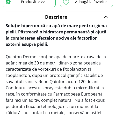
Producător >>
Adaugă la favorite
Descriere
Soluție hipertonică cu apă de mare pentru igiena
pielii. Păstrează o hidratare permanentă și ajută
la combaterea efectelor nocive ale factorilor
externi asupra pielii.
Quinton Dermo conține apa de mare extrasa de la
adâncimea de 30 de metri, dintr-o zona oceanica
caracterizata de vortexuri de fitoplancton si
zooplancton, după un protocol științific stabilit de
savantul francez René Quinton acum 120 de ani.
Continutul acestui spray este dublu micro-filtrat la
rece, în conformitate cu Farmacopeea Europeană,
fără nici un aditiv, complet natural. Nu a fost expus
pe durata fluxului tehnologic nici un moment la
căldură sau contact cu metale, conservând astfel