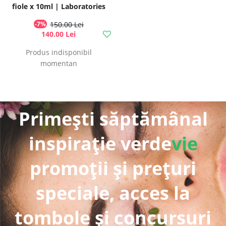
fiole x 10ml | Laboratories
Quinton
-7%
150.00 Lei
140.00 Lei
Produs indisponibil
momentan
Primești săptămânal
inspirație verde
vie
promoții și prețuri
speciale, acces la
tombole și concursuri