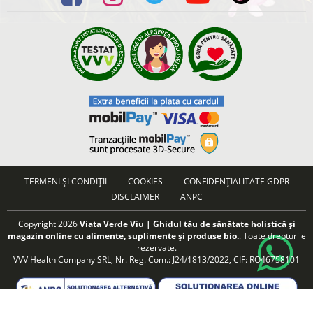
TERMENI ȘI CONDIȚII
COOKIES
CONFIDENȚIALITATE GDPR
DISCLAIMER
ANPC
Copyright 2026
Viata Verde Viu | Ghidul tău de sănătate holistică și
magazin online cu alimente, suplimente și produse bio.
. Toate drepturile
rezervate.
VVV Health Company SRL, Nr. Reg. Com.: J24/1813/2022, CIF: RO46758101