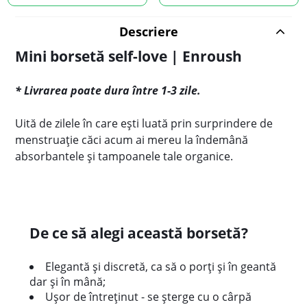
Descriere
Mini borsetă self-love | Enroush
* Livrarea poate dura între 1-3 zile.
Uită de zilele în care ești luată prin surprindere de
menstruație căci acum ai mereu la îndemână
absorbantele și tampoanele tale organice.
De ce să alegi această borsetă?
Elegantă și discretă, ca să o porți și în geantă
dar și în mână;
Ușor de întreținut - se șterge cu o cârpă