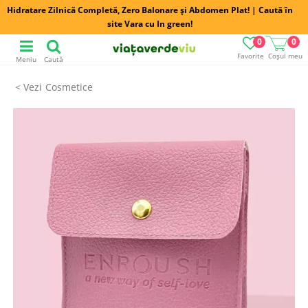
Hidratare Zilnică Completă, Zero Balonare și Abdomen Plat! | Caută în
site Vara cu In green!
0
0
Favorite
Coșul meu
Meniu
Caută
Cosmetice