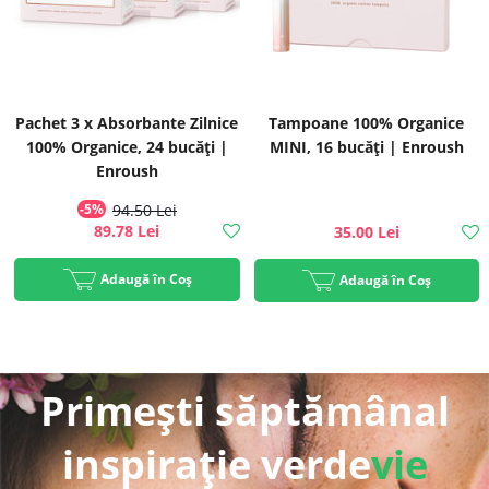
Pachet 3 x Absorbante Zilnice
Tampoane 100% Organice
100% Organice, 24 bucăți |
MINI, 16 bucăți | Enroush
Enroush
-5%
94.50 Lei
89.78 Lei
35.00 Lei
Adaugă în Coș
Adaugă în Coș
Primești săptămânal
inspirație verde
vie