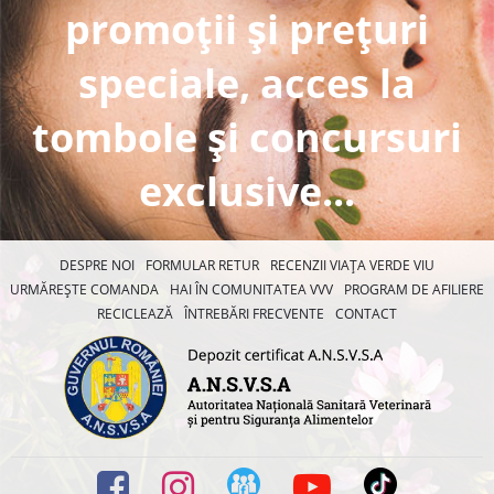
promoții și prețuri
speciale, acces la
tombole și concursuri
exclusive...
DESPRE NOI
FORMULAR RETUR
RECENZII VIAȚA VERDE VIU
URMĂREȘTE COMANDA
HAI ÎN COMUNITATEA VVV
PROGRAM DE AFILIERE
RECICLEAZĂ
ÎNTREBĂRI FRECVENTE
CONTACT