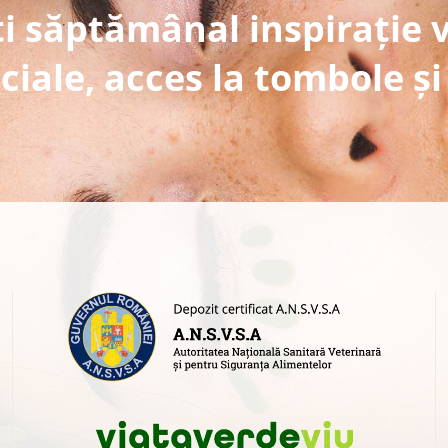
i săptămânal inspirație 
ciale, acces la tombole și