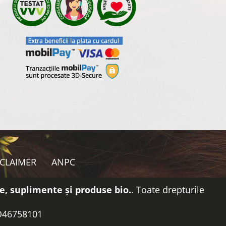
SCLAIMER
ANPC
e, suplimente și produse bio.
. Toate drepturile
RO46758101