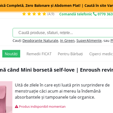
nică Completă, Zero Balonare și Abdomen Plat! | Caută în site Var
(4,9)
Comandă telefonic
0770 363
Cauți
Deodorante Naturale
,
In Green
,
SuperAlimente
, sau
P
Noutăți
Remedii FICAT
Pentru Bărbați
Ciperci medic
ă când Mini borsetă self-love | Enroush revin
Uită de zilele în care ești luată prin surprindere de
menstruație căci acum ai mereu la îndemână
absorbantele și tampoanele tale organice.
Produs indisponibil momentan