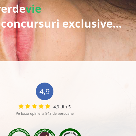
verde
vie
 concursuri exclusive...
4,9
4,9 din 5
Pe baza opiniei a 843 de persoane