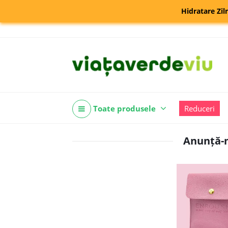
Hidratare Zil
Toate produsele
Reduceri
Anunță-m