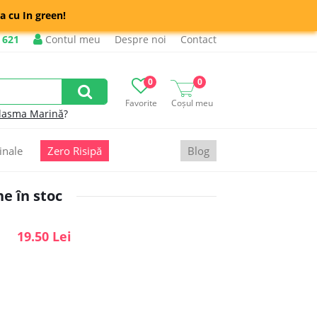
a cu In green!
 621
Contul meu
Despre noi
Contact
0
0
Favorite
Coșul meu
lasma Marină
?
inale
Zero Risipă
Blog
e în stoc
19.50 Lei