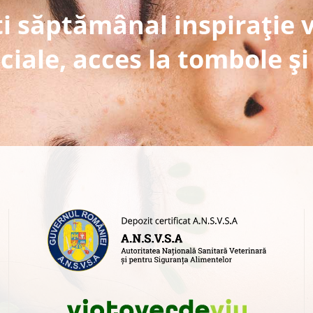
i săptămânal inspirație 
ciale, acces la tombole și