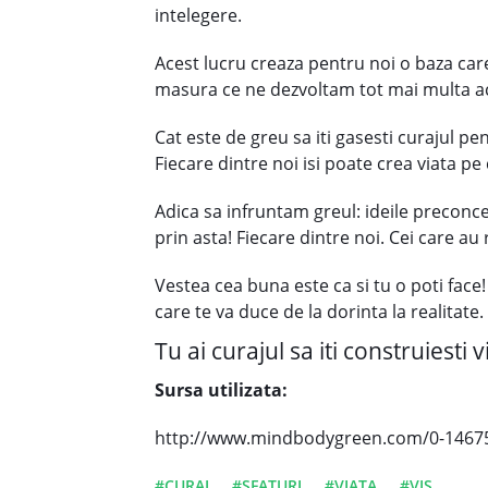
intelegere.
Acest lucru creaza pentru noi o baza ca
masura ce ne dezvoltam tot mai multa ac
Cat este de greu sa iti gasesti curajul pe
Fiecare dintre noi isi poate crea viata p
Adica sa infruntam greul: ideile preconcep
prin asta! Fiecare dintre noi. Cei care a
Vestea cea buna este ca si tu o poti face! 
care te va duce de la dorinta la realitate.
Tu ai curajul sa iti construiesti
Sursa utilizata:
http://www.mindbodygreen.com/0-14675/5
#CURAJ
#SFATURI
#VIATA
#VIS