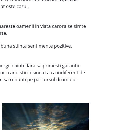
at este cazul.
mareste oamenii in viata carora se simte
rte.
 buna stiinta sentimente pozitive.
gi inainte fara sa primesti garantii.
nci cand stii in sinea ta ca indiferent de
ive sa renunti pe parcursul drumului.
a