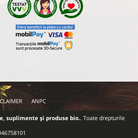
SCLAIMER
ANPC
e, suplimente și produse bio.
. Toate drepturile
RO46758101