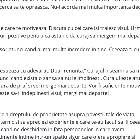
incerca sa te opreasca. Nu-i acorda mai multa importanta dec
care te motiveaza. Discuta cu cei care isi traiesc visul. Ur
ruri pozitive pentru ca asta ne da curaj sa mergem mai depa
usor atunci cand ai mai multa incredere in tine. Creeaza-ti cu
 esueaza cu adevarat. Doar renunta.” Curajul inseamna sa mer
tunci cand exista o sansa sa nu le implinesti. Curajul este atu
cutura de praf si vei merge mai departe. Vor fi suficiente mot
ste sa-ti indeplinesti visul, mergi mai departe!
re a dreptului de proprietate asupra p
ovestii tale de viata,
ernic si sa apreciezi experientele care te-au facut sa fii cee
ci cand ne deschidem in fata persoanelor in care avem
imente intime intr-un spatiu sigur care ofera apropiere si