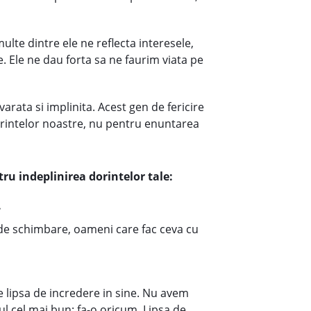
lte dintre ele ne reflecta interesele,
te. Ele ne dau forta sa ne faurim viata pe
evarata si implinita. Acest gen de fericire
dorintelor noastre, nu pentru enuntarea
ru indeplinirea dorintelor tale:
.
 de schimbare, oameni care fac ceva cu
re lipsa de incredere in sine. Nu avem
ul cel mai bun: fa-o oricum. Lipsa de