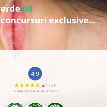
verde
vie
 concursuri exclusive...
4,9
4,9 din 5
Pe baza opiniei a 843 de persoane