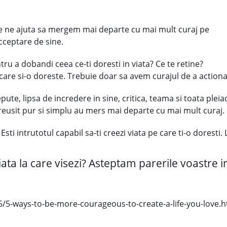
re ne ajuta sa mergem mai departe cu mai mult curaj pe
ceptare de sine.
ntru a dobandi ceea ce-ti doresti in viata? Ce te retine?
e care si-o doreste. Trebuie doar sa avem curajul de a actiona
ute, lipsa de incredere in sine, critica, teama si toata plei
u reusit pur si simplu au mers mai departe cu mai mult curaj.
Esti intrutotul capabil sa-ti creezi viata pe care ti-o doresti
 viata la care visezi? Asteptam parerile voastre 
-ways-to-be-more-courageous-to-create-a-life-you-love.htm