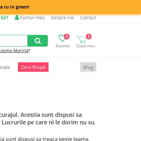
a cu In green!
 621
Contul meu
Despre noi
Contact
0
0
Favorite
Coșul meu
lasma Marină
?
inale
Zero Risipă
Blog
curajul. Acestia sunt dispusi sa
 Lucrurile pe care ni le dorim nu su
tia sunt dispusi sa treaca peste teama,