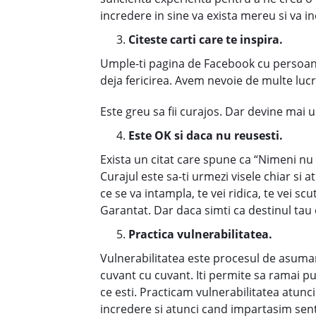
incredere in sine va exista mereu si va 
Citeste carti care te inspira.
Umple-ti pagina de Facebook cu persoane 
deja fericirea. Avem nevoie de multe luc
Este greu sa fii curajos. Dar devine mai 
Este OK si daca nu reusesti.
Exista un citat care spune ca “Nimeni nu
Curajul este sa-ti urmezi visele chiar si a
ce se va intampla, te vei ridica, te vei s
Garantat. Dar daca simti ca destinul tau e
Practica vulnerabilitatea.
Vulnerabilitatea este procesul de asuma
cuvant cu cuvant. Iti permite sa ramai put
ce esti. Practicam vulnerabilitatea atun
incredere si atunci cand impartasim sent