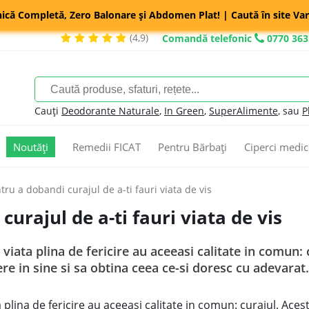
nică Completă, Zero Balonare și Abdomen Plat! | Caută în site Var
(4,9)
Comandă telefonic
0770 363
Cauți
Deodorante Naturale
,
In Green
,
SuperAlimente
, sau
P
Noutăți
Remedii FICAT
Pentru Bărbați
Ciperci medic
tru a dobandi curajul de a-ti fauri viata de vis
curajul de a-ti fauri viata de vis
viata plina de fericire au aceeasi calitate in comun: 
re in sine si sa obtina ceea ce-si doresc cu adevarat.
 plina de fericire au aceeasi calitate in comun: curajul. Aces