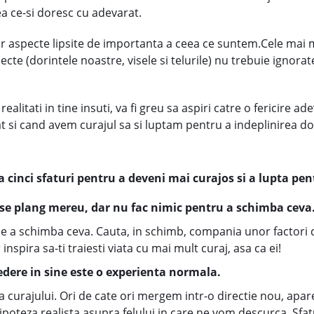
ea ce-si doresc cu adevarat.
r aspecte lipsite de importanta a ceea ce suntem.Cele mai mu
aspecte (dorintele noastre, visele si telurile) nu trebuie ignora
alitati in tine insuti, va fi greu sa aspiri catre o fericire ad
rat si cand avem curajul sa si luptam pentru a indeplinirea 
cinci sfaturi pentru a deveni mai curajos si a lupta pent
se plang mereu, dar nu fac nimic pentru a schimba ceva
de a schimba ceva. Cauta, in schimb, compania unor factori
inspira sa-ti traiesti viata cu mai mult curaj, asa ca ei!
redere in sine este o experienta normala.
sa curajului. Ori de cate ori mergem intr-o directie nou, apa
ipoteza realista asupra felului in care ne vom descurca. Sfat