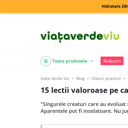
Hidratare Zil
Toate produsele
Reduceri
Viata Verde Viu
Blog
Sfaturi practice
15 lectii valoroase pe c
"Singurele creaturi care au evoluat
Aparentele pot fi inselatoare. Nu j