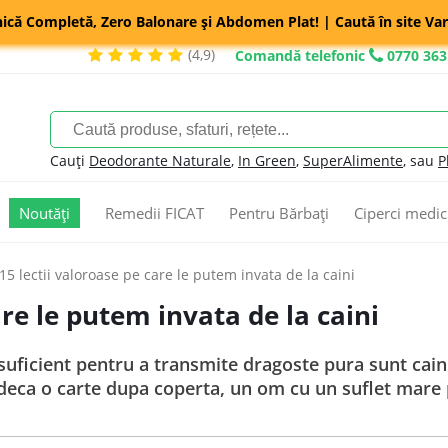
nică Completă, Zero Balonare și Abdomen Plat! | Caută în site Var
(4,9)
Comandă telefonic
0770 363
Cauți
Deodorante Naturale
,
In Green
,
SuperAlimente
, sau
P
Noutăți
Remedii FICAT
Pentru Bărbați
Ciperci medic
15 lectii valoroase pe care le putem invata de la caini
are le putem invata de la caini
 suficient pentru a transmite dragoste pura sunt cai
udeca o carte dupa coperta, un om cu un suflet mare p