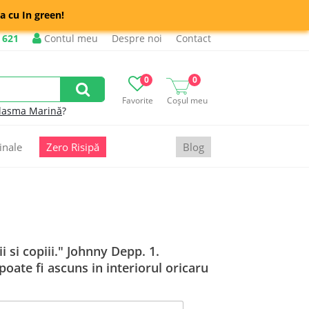
a cu In green!
 621
Contul meu
Despre noi
Contact
0
0
Favorite
Coșul meu
lasma Marină
?
inale
Zero Risipă
Blog
nii si copiii." Johnny Depp. 1.
oate fi ascuns in interiorul oricaru