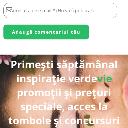
Primești săptămânal
inspirație verde
vie
promoții și prețuri
speciale, acces la
tombole și concursuri