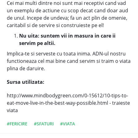
Cei mai multi dintre noi sunt mai receptivi cand vad
un exemplu de actiune cu scop decat cand doar aud
de unul. Incepe de undeva; fa un act plin de omenie,
caritabil si de servire si construieste pe el!
Nu uita: suntem vii in masura in care ii
servim pe altii.
Implica-te si serveste cu toata inima. ADN-ul nostru
functioneaza cel mai bine cand servim si traim o viata
plina de daruire.
Sursa utilizata:
http://www.mindbodygreen.com/0-15612/10-tips-to-
eat-move-live-in-the-best-way-possible.html - traieste
viata
#FERICIRE
#SFATURI
#VIATA