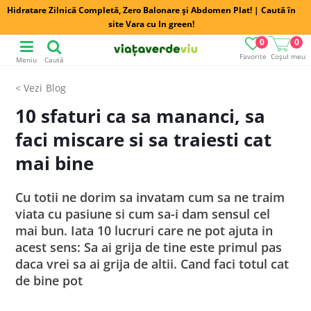
Hidratare Zilnică Completă, Zero Balonare și Abdomen Plat! | Caută în
site Vara cu In green!
0
0
Favorite
Coșul meu
Meniu
Caută
Blog
10 sfaturi ca sa mananci, sa
faci miscare si sa traiesti cat
mai bine
Cu totii ne dorim sa invatam cum sa ne traim
viata cu pasiune si cum sa-i dam sensul cel
mai bun. Iata 10 lucruri care ne pot ajuta in
acest sens: Sa ai grija de tine este primul pas
daca vrei sa ai grija de altii. Cand faci totul cat
de bine pot