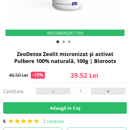
ZeoDetox Zeolit micronizat și activat
Pulbere 100% naturală, 100g | Bioroots
39.52 Lei
-15%
46.50 Lei
-
+
Cantitate:
Adaugă în Coș
2 recenzii
5