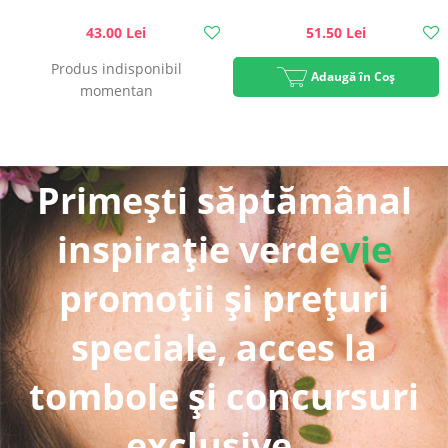
43.00 Lei
51.50 Lei
Produs indisponibil
Adaugă în Coș
momentan
Primești săptămânal
inspirație verde
vie
promoții și prețuri
speciale, acces la
tombole și concursuri
exclusive...