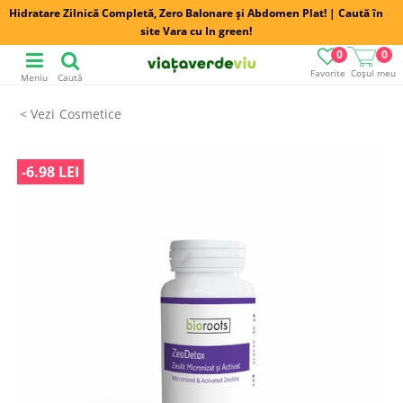
Hidratare Zilnică Completă, Zero Balonare și Abdomen Plat! | Caută în
site Vara cu In green!
0
0
Favorite
Coșul meu
Meniu
Caută
Cosmetice
-6.98 LEI