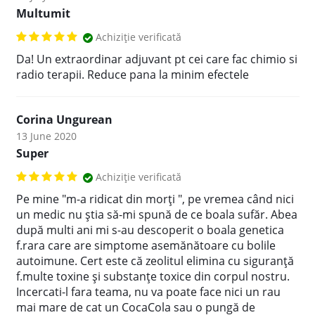
Multumit
Achiziție verificată
Da! Un extraordinar adjuvant pt cei care fac chimio si
radio terapii. Reduce pana la minim efectele
Corina Ungurean
13 June 2020
Super
Achiziție verificată
Pe mine "m-a ridicat din morți ", pe vremea când nici
un medic nu știa să-mi spună de ce boala sufăr. Abea
după multi ani mi s-au descoperit o boala genetica
f.rara care are simptome asemănătoare cu bolile
autoimune. Cert este că zeolitul elimina cu siguranță
f.multe toxine și substanțe toxice din corpul nostru.
Incercati-l fara teama, nu va poate face nici un rau
mai mare de cat un CocaCola sau o pungă de