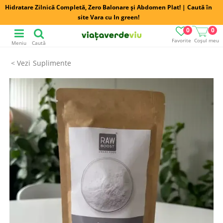
Hidratare Zilnică Completă, Zero Balonare și Abdomen Plat! | Caută în
site Vara cu In green!
0
0
Favorite
Coșul meu
Meniu
Caută
Suplimente