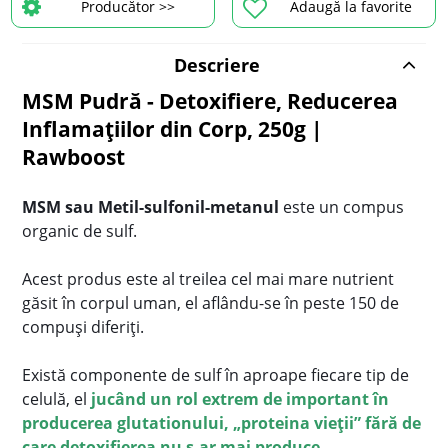
Producător >>
Adaugă la favorite
Descriere
MSM Pudră - Detoxifiere, Reducerea
Inflamațiilor din Corp, 250g |
Rawboost
MSM sau Metil-sulfonil-metanul
este un compus
organic de sulf.
Acest produs este al treilea cel mai mare nutrient
găsit în corpul uman, el aflându-se în peste 150 de
compuși diferiți.
Există componente de sulf în aproape fiecare tip de
celulă, el
jucând un rol extrem de important în
producerea glutationului, „proteina vieții” fără de
care detoxifierea nu s-ar mai produce
.