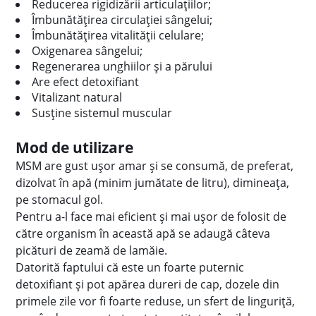
Reducerea rigidizării articulațiilor;
Îmbunătățirea circulației sângelui;
Îmbunătățirea vitalității celulare;
Oxigenarea sângelui;
Regenerarea unghiilor și a părului
Are efect detoxifiant
Vitalizant natural
Susține sistemul muscular
Mod de utilizare
MSM are gust ușor amar și se consumă, de preferat,
dizolvat în apă (minim jumătate de litru), dimineața,
pe stomacul gol.
Pentru a-l face mai eficient și mai ușor de folosit de
către organism în această apă se adaugă câteva
picături de zeamă de lamăie.
Datorită faptului că este un foarte puternic
detoxifiant și pot apărea dureri de cap, dozele din
primele zile vor fi foarte reduse, un sfert de linguriță,