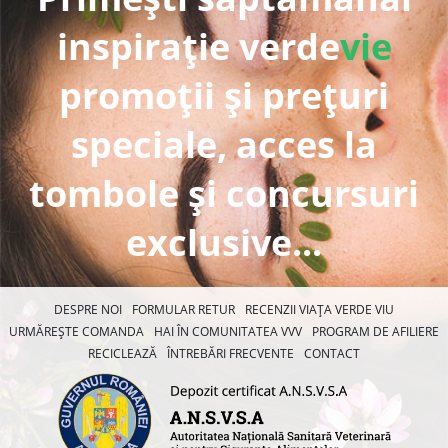
inspirație verde
vie
promoții și prețuri
speciale, acces la
tombole și concursuri
exclusive...
DESPRE NOI
FORMULAR RETUR
RECENZII VIAȚA VERDE VIU
URMĂREȘTE COMANDA
HAI ÎN COMUNITATEA VVV
PROGRAM DE AFILIERE
RECICLEAZĂ
ÎNTREBĂRI FRECVENTE
CONTACT