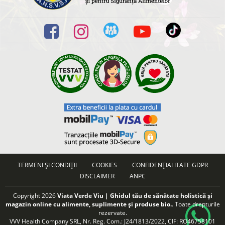
TERMENI ȘI CONDIȚII
COOKIES
CONFIDENȚIALITATE GDPR
DISCLAIMER
ANPC
Copyright 2026
Viata Verde Viu | Ghidul tău de sănătate holistică și
magazin online cu alimente, suplimente și produse bio.
. Toate drepturile
rezervate.
VVV Health Company SRL, Nr. Reg. Com.: J24/1813/2022, CIF: RO46758101