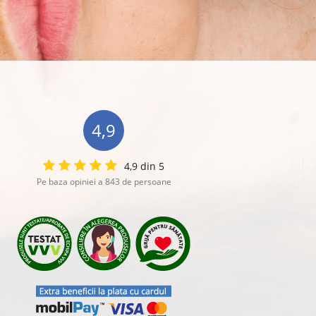
4,9
4,9 din 5
Pe baza opiniei a 843 de persoane