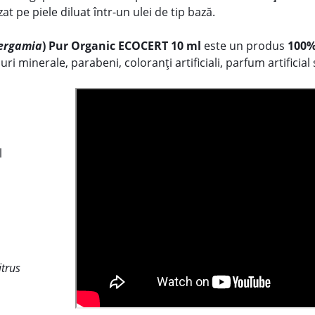
izat pe piele diluat într-un ulei de tip bază.
bergamia
) Pur Organic ECOCERT 10 ml
este un produs
100
uri minerale, parabeni, coloranți artificiali, parfum artificial
l
itrus