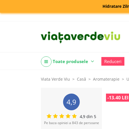
Hidratare Zil
Toate produsele
Reduceri
Viata Verde Viu
Casă
Aromaterapie
U
-13.40 LEI
4,9
4,9 din 5
Pe baza opiniei a 843 de persoane