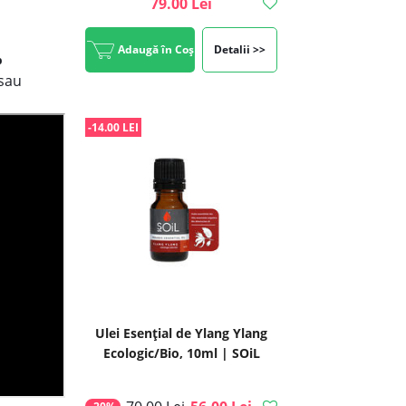
79.00 Lei
Adaugă în Coș
Detalii >>
%
 sau
-14.00 LEI
Ulei Esențial de Ylang Ylang
Ecologic/Bio, 10ml | SOiL