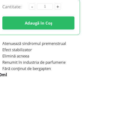
-
+
Cantitate:
Adaugă în Coș
Atenuează sindromul premenstrual
Efect stabilizator
Elimină acneea
Renumit în industria de parfumerie
Fără conținut de bergapten
0ml