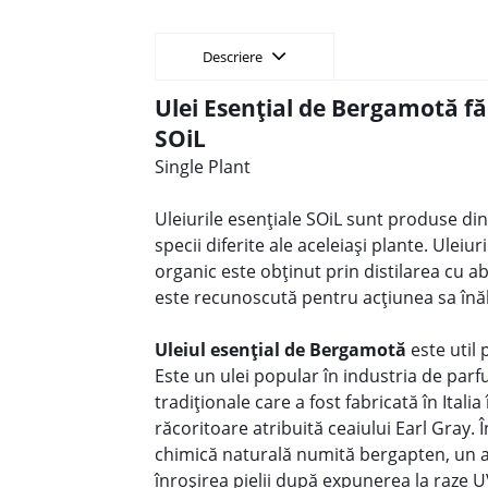
Descriere
Ulei Esențial de Bergamotă f
SOiL
Single Plant
Uleiurile esențiale SOiL sunt produse din
specii diferite ale aceleiași plante. Uleiu
organic este obținut prin distilarea cu a
este recunoscută pentru acțiunea sa înălță
Uleiul esențial de Bergamotă
este util
Este un ulei popular în industria de par
tradiționale care a fost fabricată în Ital
răcoritoare atribuită ceaiului Earl Gray.
chimică naturală numită bergapten, un a
înroșirea pielii după expunerea la raze 