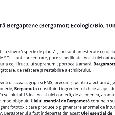
ără Bergaptene (Bergamot) Ecologic/Bio, 10
tr-o singură specie de plantă și nu sunt amestecate cu uleiu
rile SOiL sunt concentrate, pure și nediluate.
Acest ulei natura
bur a cojii fructului supranumit portocală amară,
Bergamot
toare, de refacere și restabilire a echilibrului.
 pentru răceală, gripă și PMS, precum și pentru afecțiuni dige
fumerie,
Bergamota
constituind ingredientul cheie al apei 
ia în secolul al 16-lea. Acest ulei conferă, de asemenea, aroma
 În mod obișnuit,
Uleiul esențial de Bergamotă
conține o s
gent fototoxic care produce o pigmentare anormal de întun
UV. Bergaptenul a fost îndepărtat din acest
Ulei esențial de