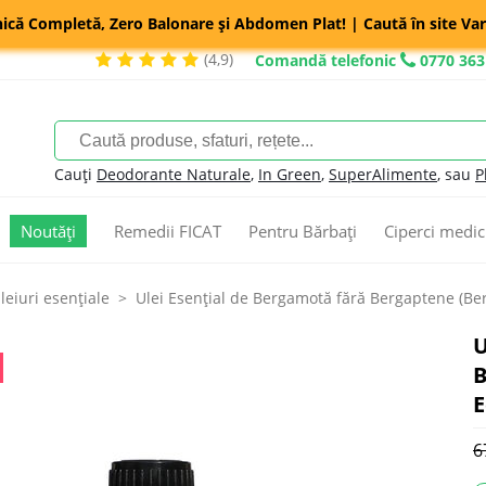
nică Completă, Zero Balonare și Abdomen Plat! | Caută în site Var
(4,9)
Comandă telefonic
0770 363
Cauți
Deodorante Naturale
,
In Green
,
SuperAlimente
, sau
P
Noutăți
Remedii FICAT
Pentru Bărbați
Ciperci medic
leiuri esenţiale
Ulei Esențial de Bergamotă fără Bergaptene (Ber
U
B
E
6