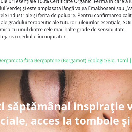
leiuri esențiale 100% Certificate Organic. Ferma în care a l
ul Verde) și este amplasată lângă valea Emakhoseni sau „V
ele industriale și ferită de poluare. Pentru confirmarea calită
le gradului terapeutic ale tuturor uleiurilor esențiale, SOi
imică cu unul dintre cele mai înalte grade de sensibilitate.
rotejarea mediului înconjurător.
e Bergamotă fără Bergaptene (Bergamot) Ecologic/Bio, 10ml |
i săptămânal inspirație 
ciale, acces la tombole și