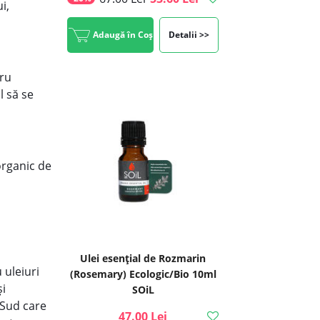
i,
Adaugă în Coș
Detalii >>
tru
l să se
organic de
Ulei esenţial de Rozmarin
 uleiuri
(Rosemary) Ecologic/Bio 10ml
și
SOiL
 Sud care
47.00 Lei