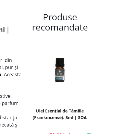
Produse
recomandate
ml |
ri din
l, pur și
a
. Aceasta
stive.
de parfum
Ulei Esențial de Tămâie
ubstanță
(Frankincense), 5ml | SOiL
ecată și