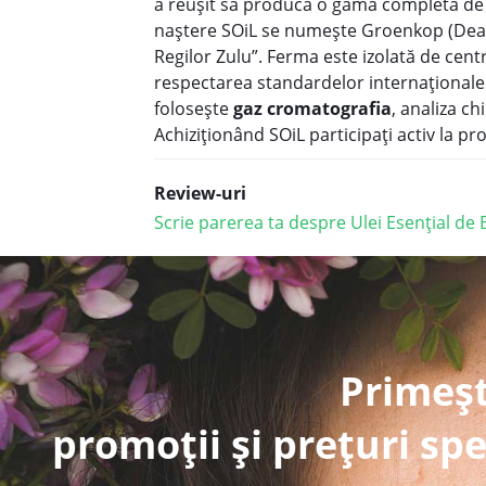
a reușit să producă o gamă completă de u
naștere SOiL se numește Groenkop (Deal
Regilor Zulu”. Ferma este izolată de centr
respectarea standardelor internaționale a
folosește
gaz cromatografia
, analiza ch
Achiziționând SOiL participați activ la p
Review-uri
Scrie parerea ta despre Ulei Esențial d
Primeșt
promoții și prețuri spe