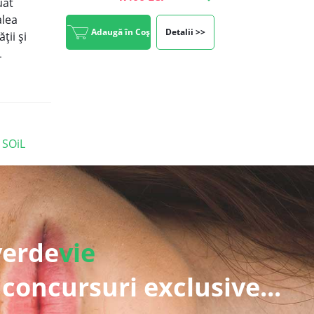
uat
alea
Adaugă în Coș
Detalii >>
ții și
L
 SOiL
verde
vie
 concursuri exclusive...