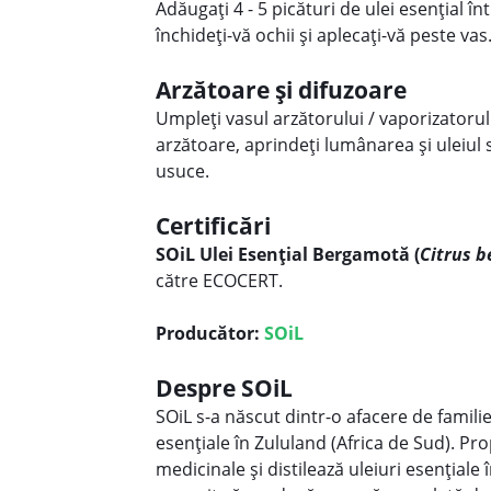
Adăugați 4 - 5 picături de ulei esențial 
închideți-vă ochii și aplecați-vă peste va
Arzătoare și difuzoare
Umpleți vasul arzătorului / vaporizatorulu
arzătoare, aprindeți lumânarea și uleiul 
usuce.
Certificări
SOiL Ulei Esențial Bergamotă (
Citrus 
către ECOCERT.
Producător:
SOiL
Despre SOiL
SOiL s-a născut dintr-o afacere de famili
esențiale în Zululand (Africa de Sud). Pro
medicinale și distilează uleiuri esențial