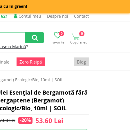
a cu In green!
 621
Contul meu
Despre noi
Contact
0
0
Favorite
Coșul meu
lasma Marină
?
inale
Zero Risipă
Blog
gamot) Ecologic/Bio, 10ml | SOiL
lei Esențial de Bergamotă fără
ergaptene (Bergamot)
cologic/Bio, 10ml | SOiL
53.60 Lei
-20%
7.00 Lei