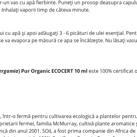
într-un vas cu apă fierbinte. Puneți un prosop deasupra capulu
s. Inhalați vaporii timp de câteva minute.
i cu apă și apoi adăugați 3 - 6 picături de ulei esențial. Pen
se va evapora pe măsură ce apa se încălzește. Nu lăsați vasu
bergamia
) Pur Organic ECOCERT 10 ml
este 100% certificat 
e, într-o fermă pentru cultivarea ecologică a plantelor pentru
prietarii fermei, familia McMurray, cultivă plante aromatice 
e încă din anul 2001. SOiL a fost prima companie din Africa de