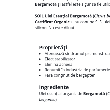
Bergamotă
și astfel este sigur să fie util
SOiL Ulei Esențial Bergamotă (
Citrus 
Certificat Organic
si nu conține SLS, ulei
silicon. Nu este diluat.
Proprietăți
Atenuează sindromul premenstrua
Efect stabilizator
Elimină acneea
Renumit în industria de parfumerie
Fără conținut de bergapten
Ingrediente
Ulei esențial organic de
Bergamotă
(
C
bergamia
)