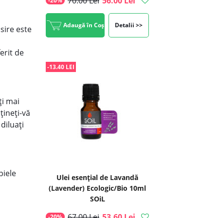
70.00 Lei
56.00 Lei
-20%
Adaugă în Coș
Detalii >>
sire este
erit de
-13.40 LEI
ți mai
țineți-vă
diluați
piele
Ulei esenţial de Lavandă
(Lavender) Ecologic/Bio 10ml
SOiL
67.00 Lei
53.60 Lei
-20%