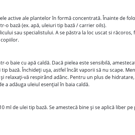
ele active ale plantelor în formă concentrată. Înainte de folo
-o bază (ex. apă, uleiuri tip bază / carrier oils).
ului sau specialistului. A se păstra la loc uscat si răcoros, f
 copiilor.
într-o baie cu apă caldă. Dacă pielea este sensibilă, amesteca
ei tip bază. Închideți ușa, astfel încât vaporii să nu scape. Men
și relaxați-vă respirând adânc. Pentru un plus de hidratare, 
 de a adăuga uleiul esențial în baia caldă.
 10 ml de ulei tip bază. Se amestecă bine și se aplică liber pe 