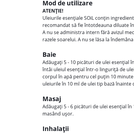
Mod de utilizare
ATENȚIE!
Uleiurile esențiale SOiL conțin ingredient
recomandat să fie întotdeauna diluate într
A nu se administra intern fără avizul medic
razele soarelui. A nu se lăsa la îndemâna
Baie
Adăugați 5 - 10 picături de ulei esențial 
întâi uleiul esențial într-o linguriță de ul
corpul în apă pentru cel puțin 10 minute 
uleiurile în 10 ml de ulei tip bază înainte
Masaj
Adăugați 5 - 6 picături de ulei esențial în
masând ușor.
Inhalații