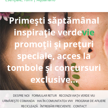
Primești săptămânal
inspirație verde
vie
promoții și prețuri
speciale, acces la
tombole și concursuri
exclusive...
DESPRE NOI
FORMULAR RETUR
RECENZII VIAȚA VERDE VIU
URMĂREȘTE COMANDA
HAI ÎN COMUNITATEA VVV
PROGRAM DE AFILIERE
RECICLEAZĂ
ÎNTREBĂRI FRECVENTE
CONTACT