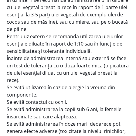
În uz intern se recomandă administrarea prin diluare
cu ulei vegetal presat la rece în raport de 1 parte ulei
esențial la 3-5 părţi ulei vegetal (de exemplu ulei de
cocos sau de măsline), sau cu miere, sau pe o bucată
de pâine.
Pentru uz extern se recomandă utilizarea uleiurilor
esenţiale diluate în raport de 1:10 sau în funcţie de
sensibilitatea şi toleranţa individuală.
Înainte de administrarea internă sau externă se face
un test de toleranţă cu o doză foarte mică (o picătură
de ulei esenţial diluat cu un ulei vegetal presat la
rece).
Se evită utilizarea în caz de alergie la vreuna din
componente.
Se evită contactul cu ochii.
Se evită administrarea la copii sub 6 ani, la femeile
însărcinate sau care alăptează.
Se evită administrarea în doze mari, deoarece pot
genera efecte adverse (toxicitate la nivelui rinichilor,