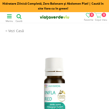
Hidratare Zilnică Completă, Zero Balonare și Abdomen Plat! | Caută în
site Vara cu In green!
0
0
Favorite
Coșul meu
Meniu
Caută
Casă