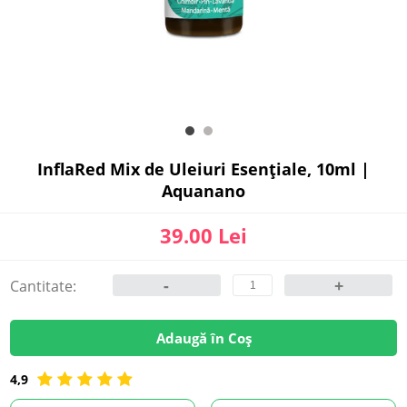
InflaRed Mix de Uleiuri Esențiale, 10ml |
Aquanano
39.00 Lei
-
+
Cantitate:
Adaugă în Coș
4,9