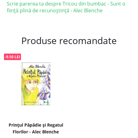
Scrie parerea ta despre Tricou din bumbac - Sunt o
ființă plină de recunoștință - Alec Blenche
Produse recomandate
-9.50 LEI
Prințul Păpădie și Regatul
Florilor - Alec Blenche