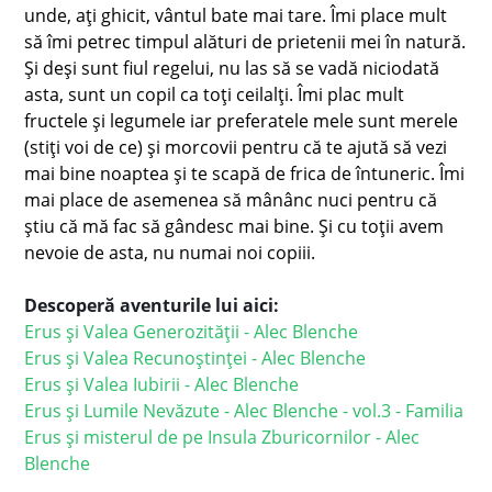
unde, ați ghicit, vântul bate mai tare. Îmi place mult
să îmi petrec timpul alături de prietenii mei în natură.
Și deși sunt fiul regelui, nu las să se vadă niciodată
asta, sunt un copil ca toți ceilalți. Îmi plac mult
fructele și legumele iar preferatele mele sunt merele
(stiți voi de ce) și morcovii pentru că te ajută să vezi
mai bine noaptea și te scapă de frica de întuneric. Îmi
mai place de asemenea să mânânc nuci pentru că
știu că mă fac să gândesc mai bine. Și cu toții avem
nevoie de asta, nu numai noi copiii.
Descoperă aventurile lui aici:
Erus şi Valea Generozității - Alec Blenche
Erus şi Valea Recunoştinţei - Alec Blenche
Erus și Valea Iubirii - Alec Blenche
Erus și Lumile Nevăzute - Alec Blenche - vol.3 - Familia
Erus și misterul de pe Insula Zburicornilor - Alec
Blenche