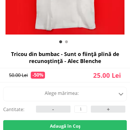
Tricou din bumbac - Sunt o ființă plină de
recunoștință - Alec Blenche
25.00 Lei
-50%
50.00 Lei
Alege mărimea:
-
+
Cantitate:
Adaugă în Coș