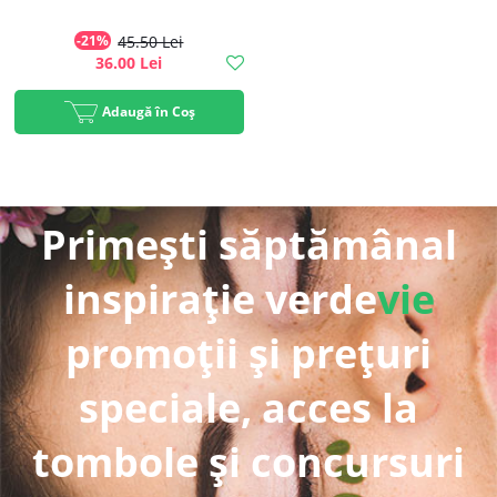
-21%
45.50 Lei
36.00 Lei
Adaugă în Coș
Primești săptămânal
inspirație verde
vie
promoții și prețuri
speciale, acces la
tombole și concursuri