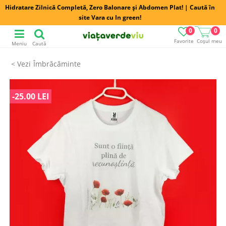
Hidratare Zilnică Completă, Zero Balonare și Abdomen Plat! | Caută în
site Vara cu In green!
0
0
Favorite
Coșul meu
Meniu
Caută
Îmbrăcăminte
-25.00 LEI