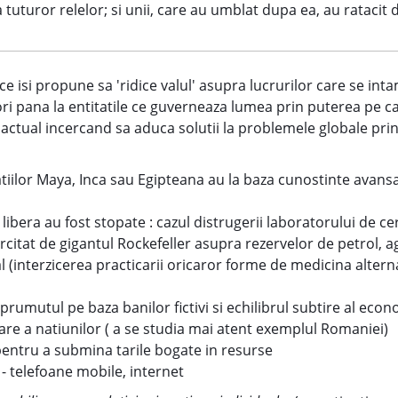
 tuturor relelor; si unii, care au umblat dupa ea, au ratacit 
e isi propune sa 'ridice valul' asupra lucrurilor care se in
i pana la entitatile ce guverneaza lumea prin puterea pe car
 actual incercand sa aduca solutii la problemele globale pri
izatiilor Maya, Inca sau Egipteana au la baza cunostinte avans
libera au fost stopate : cazul distrugerii laboratorului de cer
rcitat de gigantul Rockefeller asupra rezervelor de petrol, a
al (interzicerea practicarii oricaror forme de medicina alter
prumutul pe baza banilor fictivi si echilibrul subtire al econ
re a natiunilor ( a se studia mai atent exemplul Romaniei)
 pentru a submina tarile bogate in resurse
- telefoane mobile, internet