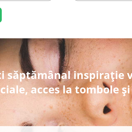
i săptămânal inspirație 
ciale, acces la tombole și