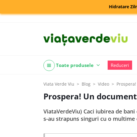
Hidratare Zil
Toate produsele
Reduceri
Viata Verde Viu
Blog
Video
Prospera!
Prospera! Un documentar
ViataVerdeViu) Caci iubirea de bani e
s-au strapuns singuri cu o multime d