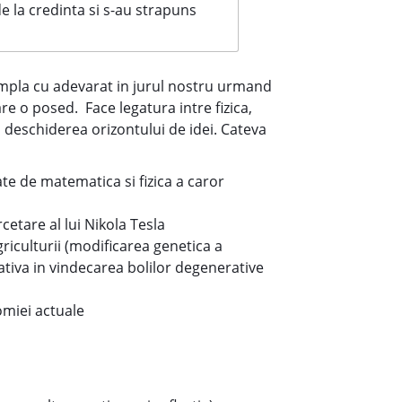
de la credinta si s-au strapuns
tampla cu adevarat in jurul nostru urmand
e o posed. Face legatura intre fizica,
n deschiderea orizontului de idei. Cateva
ate de matematica si fizica a caror
cetare al lui Nikola Tesla
griculturii (modificarea genetica a
nativa in vindecarea bolilor degenerative
omiei actuale