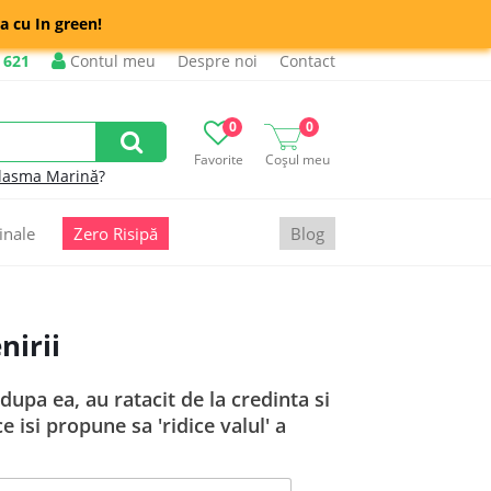
a cu In green!
 621
Contul meu
Despre noi
Contact
0
0
Favorite
Coșul meu
lasma Marină
?
inale
Zero Risipă
Blog
nirii
dupa ea, au ratacit de la credinta si
isi propune sa 'ridice valul' a