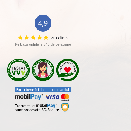
4,9
4,9 din 5
Pe baza opiniei a 843 de persoane