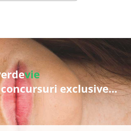
verde
vie
 concursuri exclusive...