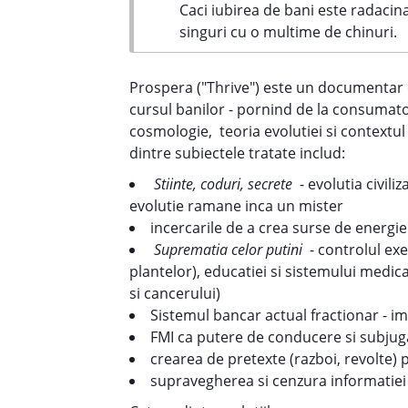
Caci iubirea de bani este radacina
singuri cu o multime de chinuri.
Prospera ("Thrive") este un documentar c
cursul banilor - pornind de la consumator
cosmologie, teoria evolutiei si contextul
dintre subiectele tratate includ:
Stiinte, coduri, secrete
- evolutia civil
evolutie ramane inca un mister
incercarile de a crea surse de energie 
Suprematia celor putini
- controlul exe
plantelor), educatiei si sistemului medic
si cancerului)
Sistemul bancar actual fractionar - im
FMI ca putere de conducere si subjuga
crearea de pretexte (razboi, revolte)
supravegherea si cenzura informatiei 