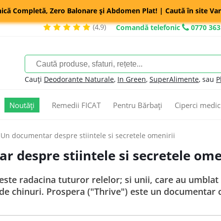
nică Completă, Zero Balonare și Abdomen Plat! | Caută în site Var
(4,9)
Comandă telefonic
0770 363
Cauți
Deodorante Naturale
,
In Green
,
SuperAlimente
, sau
P
Noutăți
Remedii FICAT
Pentru Bărbați
Ciperci medic
 Un documentar despre stiintele si secretele omenirii
 despre stiintele si secretele ome
ste radacina tuturor relelor; si unii, care au umblat 
e chinuri. Prospera ("Thrive") este un documentar ce 