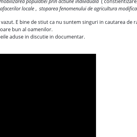
mobilizarea populatiei prin actiune individuala
( constientizare,
facerilor locale
,
stoparea fenomenului de agricultura modifica
e vazut. E bine de stiut ca nu suntem singuri in cautarea de
loare bun al oamenilor.
deile aduse in discutie in documentar.