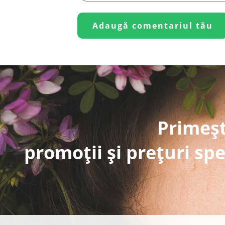
Primeșt
promoții și prețuri spe