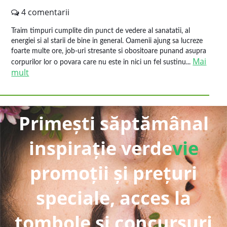
4 comentarii
Traim timpuri cumplite din punct de vedere al sanatatii, al
energiei si al starii de bine in general. Oamenii ajung sa lucreze
foarte multe ore, job-uri stresante si obositoare punand asupra
Mai
corpurilor lor o povara care nu este in nici un fel sustinu...
mult
Primești săptămânal
inspirație verde
vie
promoții și prețuri
speciale, acces la
tombole și concursuri