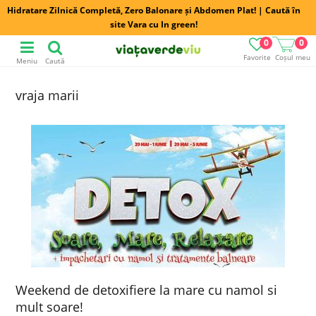
Hidratare Zilnică Completă, Zero Balonare și Abdomen Plat! | Caută în
site Vara cu In green!
0
0
Favorite
Coșul meu
Meniu
Caută
vraja marii
Weekend de detoxifiere la mare cu namol si
mult soare!