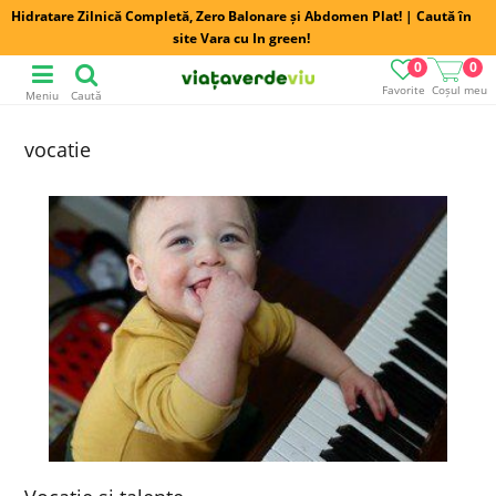
Hidratare Zilnică Completă, Zero Balonare și Abdomen Plat! | Caută în
site Vara cu In green!
0
0
Favorite
Coșul meu
Meniu
Caută
vocatie