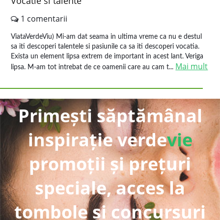
Vocatie si talente
1 comentarii
ViataVerdeViu) Mi-am dat seama in ultima vreme ca nu e destul
sa iti descoperi talentele si pasiunile ca sa iti descoperi vocatia.
Exista un element lipsa extrem de important in acest lant. Veriga
Mai mult
lipsa. M-am tot intrebat de ce oamenii care au cam t...
Primești săptămânal
inspirație verde
vie
promoții și prețuri
speciale, acces la
tombole și concursuri