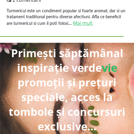
2 comentarii
Turmericul este un condiment popular si foarte aromat, dar si un
tratament traditional pentru diverse afectiuni. Afla ce beneficii
Mai mult
are turmericul si cum il poti folosi....
Primești săptămânal
inspirație verde
vie
promoții și prețuri
speciale, acces la
tombole și concursuri
exclusive...