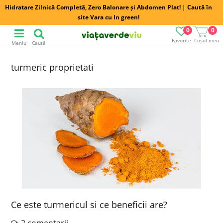
Hidratare Zilnică Completă, Zero Balonare și Abdomen Plat! | Caută în
site Vara cu In green!
0
0
Favorite
Coșul meu
Meniu
Caută
turmeric proprietati
Ce este turmericul si ce beneficii are?