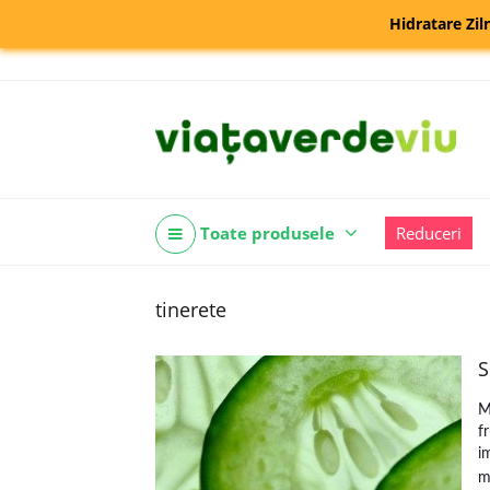
Hidratare Zil
Toate produsele
Reduceri
tinerete
S
M
f
i
m