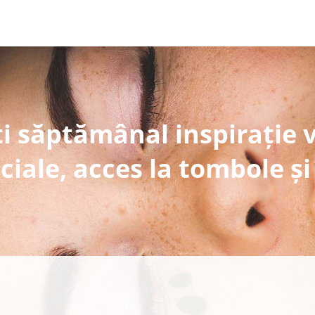
i săptămânal inspirație 
ciale, acces la tombole și