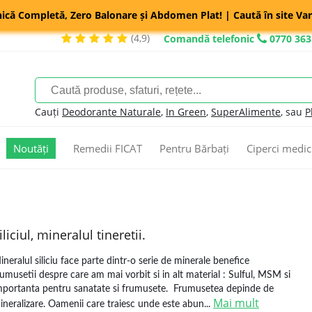
nică Completă, Zero Balonare și Abdomen Plat! | Caută în site Var
(4,9)
Comandă telefonic
0770 363
Cauți
Deodorante Naturale
,
In Green
,
SuperAlimente
, sau
P
Noutăți
Remedii FICAT
Pentru Bărbați
Ciperci medic
iliciul, mineralul tineretii.
ineralul siliciu face parte dintr-o serie de minerale benefice
rumusetii despre care am mai vorbit si in alt material : Sulful, MSM si
mportanta pentru sanatate si frumusete. Frumusetea depinde de
Mai mult
ineralizare. Oamenii care traiesc unde este abun...