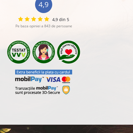
4,9
4,9 din 5
Pe baza opiniei a 843 de persoane