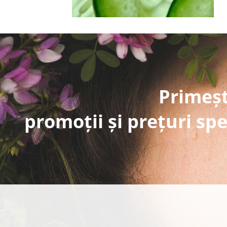
Primeșt
promoții și prețuri spe