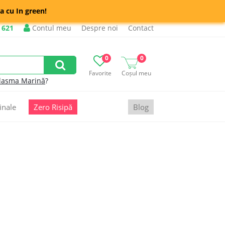
a cu In green!
 621
Contul meu
Despre noi
Contact
0
0
Favorite
Coșul meu
lasma Marină
?
inale
Zero Risipă
Blog