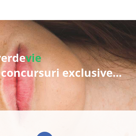
verde
vie
 concursuri exclusive...