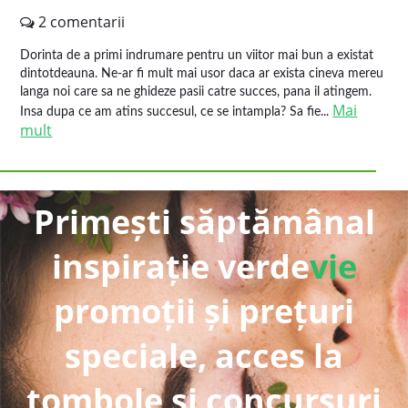
2 comentarii
Dorinta de a primi indrumare pentru un viitor mai bun a existat
dintotdeauna. Ne-ar fi mult mai usor daca ar exista cineva mereu
langa noi care sa ne ghideze pasii catre succes, pana il atingem.
Mai
Insa dupa ce am atins succesul, ce se intampla? Sa fie...
mult
Primești săptămânal
inspirație verde
vie
promoții și prețuri
speciale, acces la
tombole și concursuri