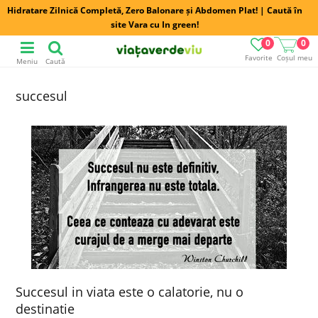
Hidratare Zilnică Completă, Zero Balonare și Abdomen Plat! | Caută în
site Vara cu In green!
0
0
Favorite
Coșul meu
Meniu
Caută
succesul
Succesul in viata este o calatorie, nu o
destinatie