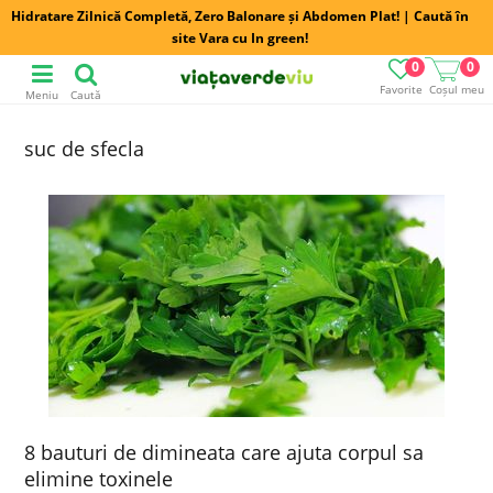
Hidratare Zilnică Completă, Zero Balonare și Abdomen Plat! | Caută în
site Vara cu In green!
0
0
Favorite
Coșul meu
Meniu
Caută
suc de sfecla
8 bauturi de dimineata care ajuta corpul sa
elimine toxinele