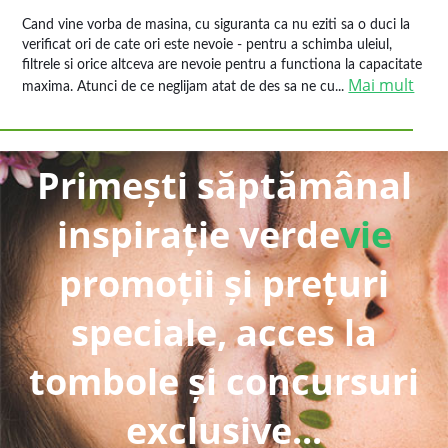
Cand vine vorba de masina, cu siguranta ca nu eziti sa o duci la
verificat ori de cate ori este nevoie - pentru a schimba uleiul,
filtrele si orice altceva are nevoie pentru a functiona la capacitate
Mai mult
maxima. Atunci de ce neglijam atat de des sa ne cu...
Primești săptămânal
inspirație verde
vie
promoții și prețuri
speciale, acces la
tombole și concursuri
exclusive...