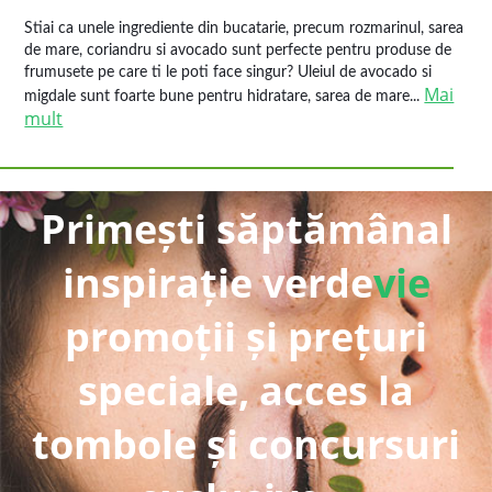
Stiai ca unele ingrediente din bucatarie, precum rozmarinul, sarea
de mare, coriandru si avocado sunt perfecte pentru produse de
frumusete pe care ti le poti face singur? Uleiul de avocado si
Mai
migdale sunt foarte bune pentru hidratare, sarea de mare...
mult
Primești săptămânal
inspirație verde
vie
promoții și prețuri
speciale, acces la
tombole și concursuri