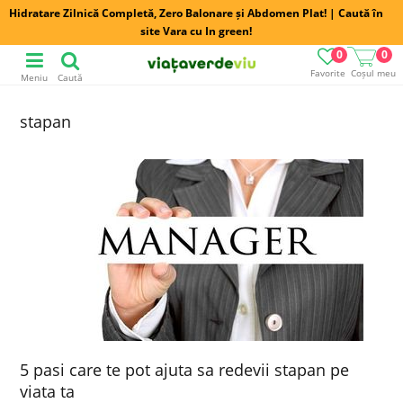
Hidratare Zilnică Completă, Zero Balonare și Abdomen Plat! | Caută în
site Vara cu In green!
0
0
Favorite
Coșul meu
Meniu
Caută
stapan
5 pasi care te pot ajuta sa redevii stapan pe
viata ta