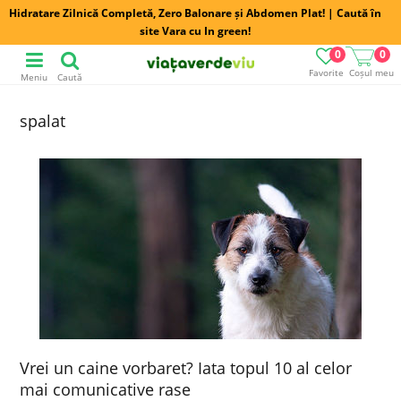
Hidratare Zilnică Completă, Zero Balonare și Abdomen Plat! | Caută în
site Vara cu In green!
0
0
Favorite
Coșul meu
Meniu
Caută
spalat
Vrei un caine vorbaret? Iata topul 10 al celor
mai comunicative rase