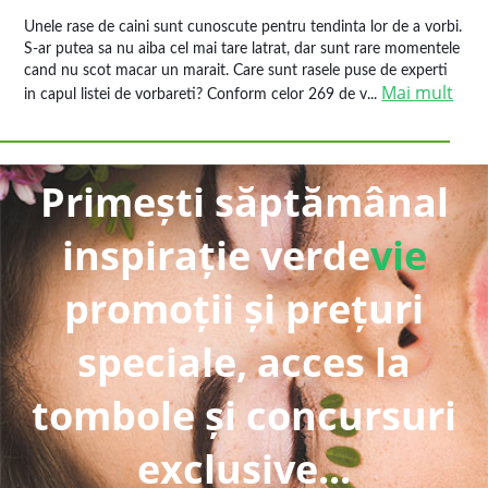
Unele rase de caini sunt cunoscute pentru tendinta lor de a vorbi.
S-ar putea sa nu aiba cel mai tare latrat, dar sunt rare momentele
cand nu scot macar un marait. Care sunt rasele puse de experti
Mai mult
in capul listei de vorbareti? Conform celor 269 de v...
Primești săptămânal
inspirație verde
vie
promoții și prețuri
speciale, acces la
tombole și concursuri
exclusive...