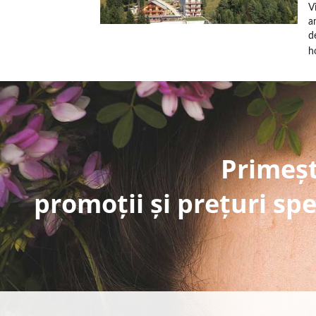
V
a
d
h
Primeșt
promoții și prețuri spe