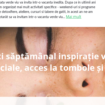
iata verde viu va invita intr-o vacanta inedita. Dupa ce in ultimii ani
m organizat mai mult activitati specifice - weekend-uri si programe
e detoxifiere, ateliere, cursuri si tabere de gatit, in acest an ne-am
Mai mult
otarât sa va invitam intr-o vacanta verde viu...
i săptămânal inspirație 
ciale, acces la tombole și