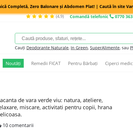
nică Completă, Zero Balonare și Abdomen Plat! | Caută în site Var
(4,9)
Comandă telefonic
0770 363
Cauți
Deodorante Naturale
,
In Green
,
SuperAlimente
, sau
P
Noutăți
Remedii FICAT
Pentru Bărbați
Ciperci medic
acanta de vara verde viu: natura, ateliere,
elaxare, miscare, activitati pentru copii, hrana
elicoasa.
10 comentarii