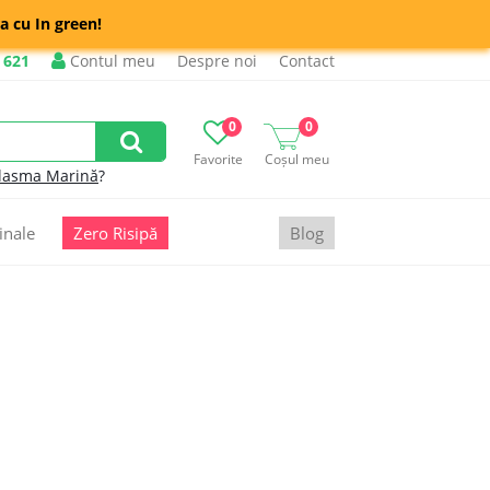
a cu In green!
 621
Contul meu
Despre noi
Contact
0
0
Favorite
Coșul meu
lasma Marină
?
inale
Zero Risipă
Blog