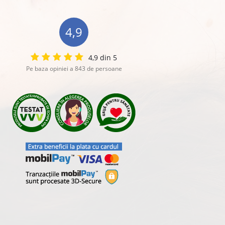
4,9
4,9 din 5
Pe baza opiniei a 843 de persoane