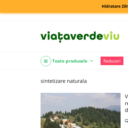
Hidratare Zil
Toate produsele
Reduceri
sintetizare naturala
V
r
d