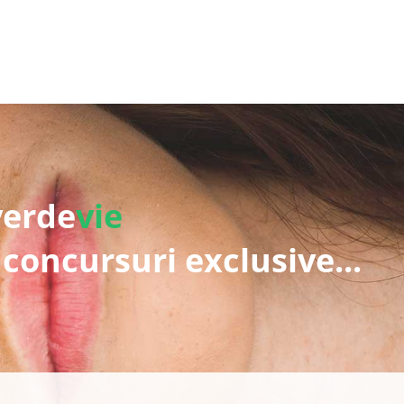
verde
vie
 concursuri exclusive...