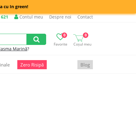
a cu In green!
 621
Contul meu
Despre noi
Contact
0
0
Favorite
Coșul meu
lasma Marină
?
inale
Zero Risipă
Blog