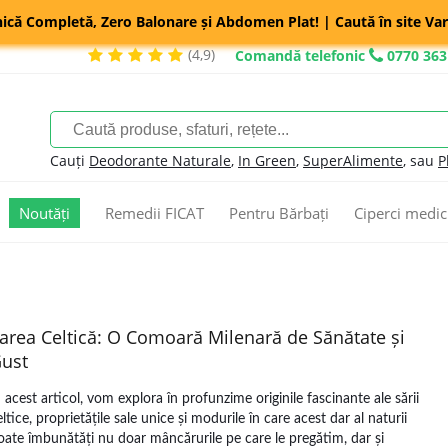
nică Completă, Zero Balonare și Abdomen Plat! | Caută în site Var
(4,9)
Comandă telefonic
0770 363
Cauți
Deodorante Naturale
,
In Green
,
SuperAlimente
, sau
P
Noutăți
Remedii FICAT
Pentru Bărbați
Ciperci medic
area Celtică: O Comoară Milenară de Sănătate și
ust
n acest articol, vom explora în profunzime originile fascinante ale sării
eltice, proprietățile sale unice și modurile în care acest dar al naturii
oate îmbunătăți nu doar mâncărurile pe care le pregătim, dar și