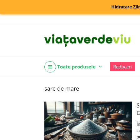
Hidratare Zil
Toate produsele
Reduceri
sare de mare
S
G
Î
c
p