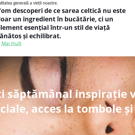
alitatea generală a vieții noastre.
om descoperi de ce sarea celtică nu este
oar un ingredient în bucătărie, ci un
lement esențial într-un stil de viață
ănătos și echilibrat.
.
Mai mult
i săptămânal inspirație 
ciale, acces la tombole și