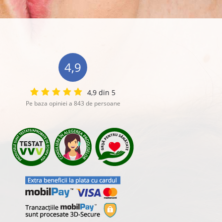
4,9
4,9 din 5
Pe baza opiniei a 843 de persoane