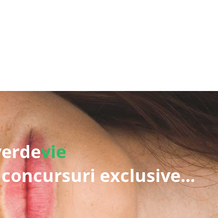
verde
vie
 concursuri exclusive...