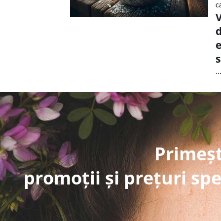
c
V
d
e
s
..
Primeșt
promoții și prețuri spe