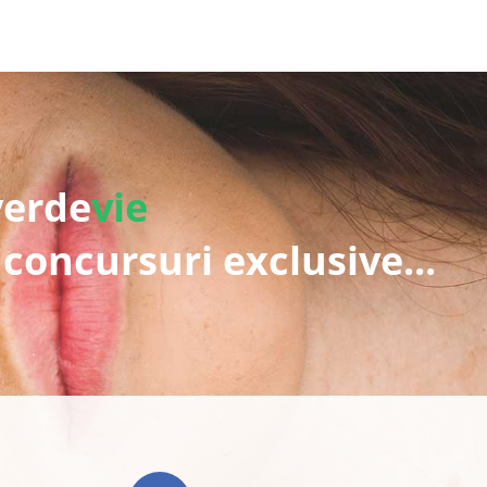
verde
vie
 concursuri exclusive...