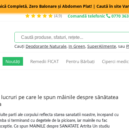
nică Completă, Zero Balonare și Abdomen Plat! | Caută în site Var
(4,9)
Comandă telefonic
0770 363
Cauți
Deodorante Naturale
,
In Green
,
SuperAlimente
, sau
P
Noutăți
Remedii FICAT
Pentru Bărbați
Ciperci medic
 lucruri pe care le spun mâinile despre sănătatea
a
ulte parti ale corpului reflecta starea sanatatii noastre, incepand cu
imba si terminand cu degetele de la picioare, iar mainile nu fac
xceptie. Ce spun MAINILE despre SANATATE Artrita Un studiu