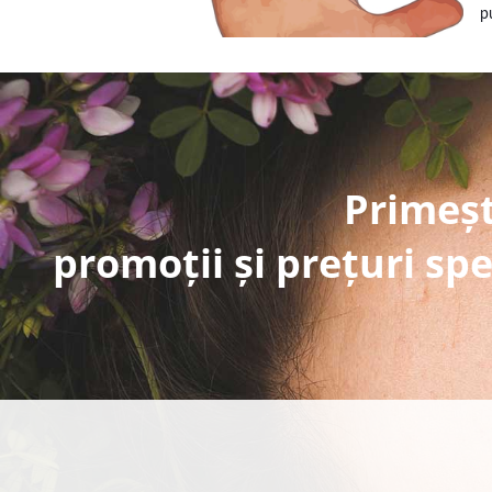
p
Primeșt
promoții și prețuri spe