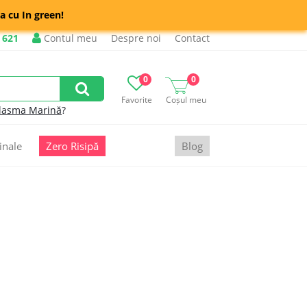
a cu In green!
 621
Contul meu
Despre noi
Contact
0
0
Favorite
Coșul meu
lasma Marină
?
inale
Zero Risipă
Blog