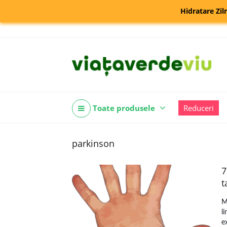
Hidratare Zil
Toate produsele
Reduceri
parkinson
7
t
M
l
e