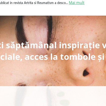
Mai mult
ublicat in revista Artrita si Reumatism a desco...
i săptămânal inspirație 
ciale, acces la tombole și