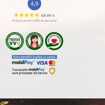
4,9
4,9 din 5
Pe baza opiniei a 843 de persoane