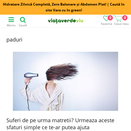
Hidratare Zilnică Completă, Zero Balonare și Abdomen Plat! | Caută în
site Vara cu In green!
0
0
Favorite
Coșul meu
Meniu
Caută
paduri
Suferi de pe urma matretii? Urmeaza aceste
sfaturi simple ce te-ar putea ajuta