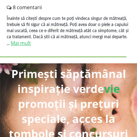
8 comentarii
Înainte să citești despre cum te poți vindeca singur de mătreață,
trebuie să fii sigur că ai mătreață. Poți avea doar o piele a capului
mai uscată, ceea ce e diferit de mătreață atât ca simptome, cât și
ca tratament. Dacă știi că ai mătreață, atunci mergi mai departe.
Mai mult
...
Primești săptămânal
inspirație verde
vie
promoții și prețuri
speciale, acces la
tombole și concursuri