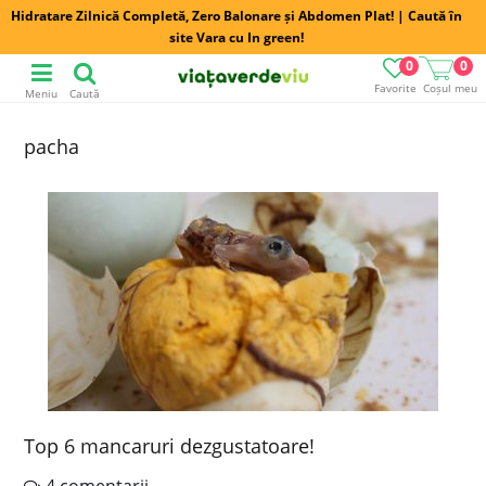
Hidratare Zilnică Completă, Zero Balonare și Abdomen Plat! | Caută în
site Vara cu In green!
0
0
Favorite
Coșul meu
Meniu
Caută
pacha
Top 6 mancaruri dezgustatoare!