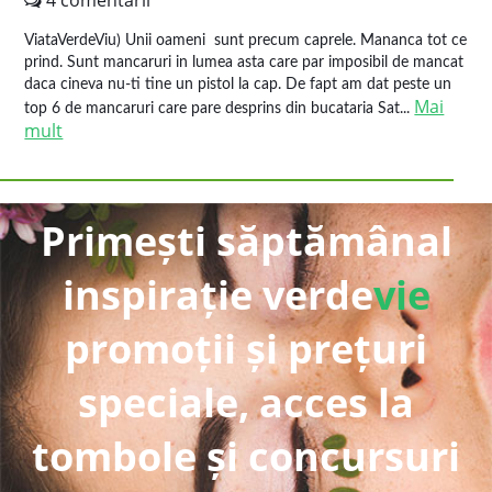
4 comentarii
ViataVerdeViu) Unii oameni sunt precum caprele. Mananca tot ce
prind. Sunt mancaruri in lumea asta care par imposibil de mancat
daca cineva nu-ti tine un pistol la cap. De fapt am dat peste un
Mai
top 6 de mancaruri care pare desprins din bucataria Sat...
mult
Primești săptămânal
inspirație verde
vie
promoții și prețuri
speciale, acces la
tombole și concursuri