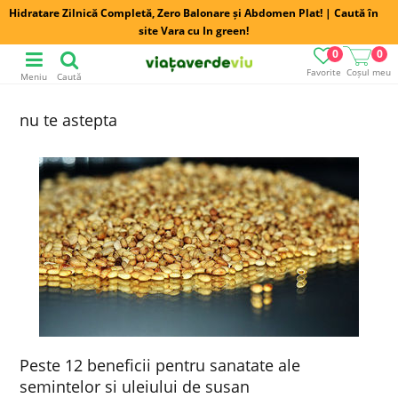
Hidratare Zilnică Completă, Zero Balonare și Abdomen Plat! | Caută în
site Vara cu In green!
0
0
Favorite
Coșul meu
Meniu
Caută
nu te astepta
Peste 12 beneficii pentru sanatate ale
semintelor si uleiului de susan