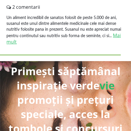
2 comentarii
Un aliment incredibil de sanatos folosit de peste 5.000 de ani,
susanul este unul dintre alimentele medicinale cele mai dense
nutritiv folosite pana in prezent. Susanul nu este apreciat numai
Mai
pentru continutul sau nutritiv sub forma de seminte, ci si...
mult
Primești săptămânal
inspirație verde
vie
promoții și prețuri
speciale, acces la
tombole și concursuri