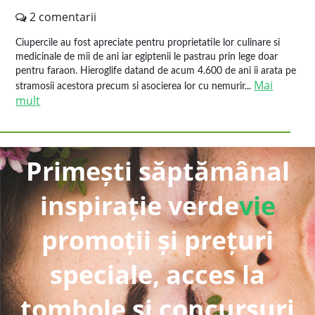
2 comentarii
Ciupercile au fost apreciate pentru proprietatile lor culinare si
medicinale de mii de ani iar egiptenii le pastrau prin lege doar
pentru faraon. Hieroglife datand de acum 4.600 de ani ii arata pe
Mai
stramosii acestora precum si asocierea lor cu nemurir...
mult
Primești săptămânal
inspirație verde
vie
promoții și prețuri
speciale, acces la
tombole și concursuri