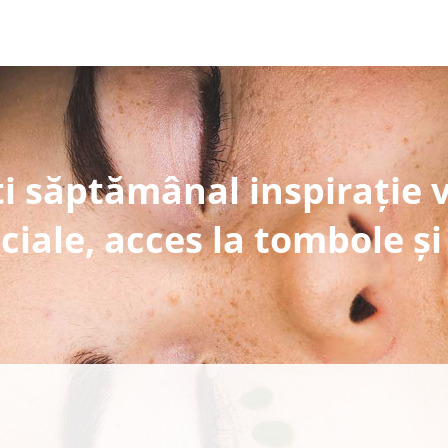
i săptămânal inspirație 
ciale, acces la tombole și