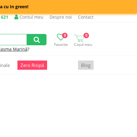
a cu In green!
 621
Contul meu
Despre noi
Contact
0
0
Favorite
Coșul meu
lasma Marină
?
inale
Zero Risipă
Blog