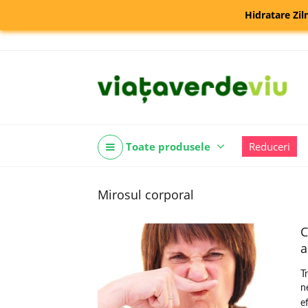
Hidratare Zil
Toate produsele
Reduceri
Mirosul corporal
C
a
T
n
e