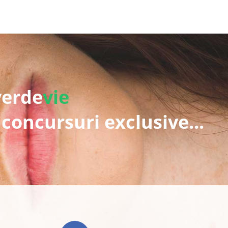
verde
vie
 concursuri exclusive...