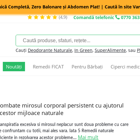
nică Completă, Zero Balonare și Abdomen Plat! | Caută în site Var
(4,9)
Comandă telefonic
0770 363
Cauți
Deodorante Naturale
,
In Green
,
SuperAlimente
, sau
P
Noutăți
Remedii FICAT
Pentru Bărbați
Ciperci medic
ombate mirosul corporal persistent cu ajutorul
cestor mijloace naturale
ranspiratia excesiva si mirosul neplacur sunt doua probleme cu care
e confruntam cu totii, mai ales vara. Iata 5 Remedii naturale
Mai mult
ficiente in rezolvarea acestor probleme....