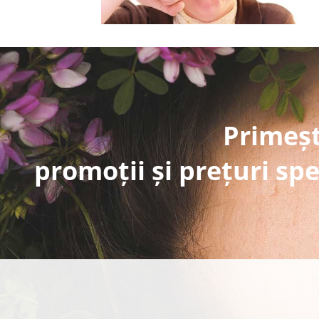
Primeșt
promoții și prețuri spe