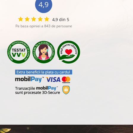
4,9
4,9 din 5
Pe baza opiniei a 843 de persoane