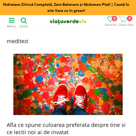
Hidratare Zilnică Completă, Zero Balonare și Abdomen Plat! | Caută în
site Vara cu In green!
0
0
Favorite
Coșul meu
Meniu
Caută
meditezi
Afla ce spune culoarea preferata despre tine si
ce lectii noi ai de invatat