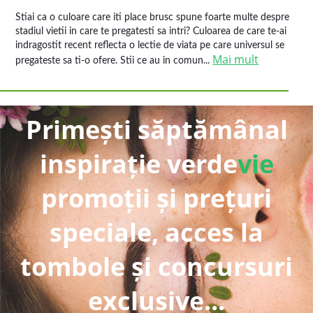
Stiai ca o culoare care iti place brusc spune foarte multe despre
stadiul vietii in care te pregatesti sa intri? Culoarea de care te-ai
indragostit recent reflecta o lectie de viata pe care universul se
Mai mult
pregateste sa ti-o ofere. Stii ce au in comun...
Primești săptămânal
inspirație verde
vie
promoții și prețuri
speciale, acces la
tombole și concursuri
exclusive...