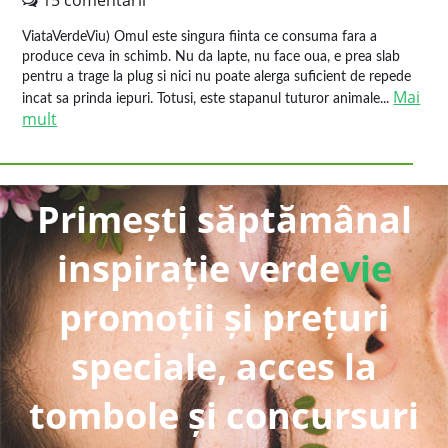
15 comentarii
ViataVerdeViu) Omul este singura fiinta ce consuma fara a
produce ceva in schimb. Nu da lapte, nu face oua, e prea slab
pentru a trage la plug si nici nu poate alerga suficient de repede
Mai
incat sa prinda iepuri. Totusi, este stapanul tuturor animale...
mult
Primești săptămânal
inspirație verde
vie
promoții și prețuri
speciale, acces la
tombole și concursuri