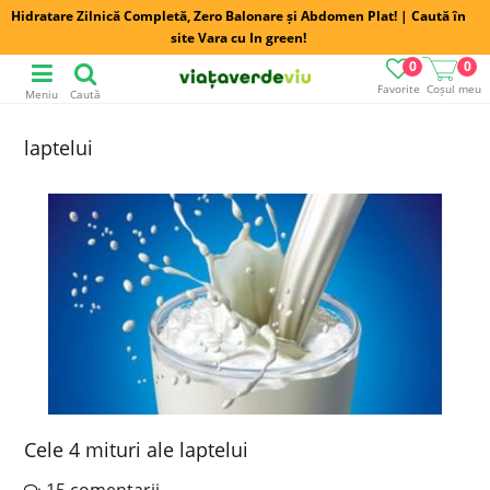
Hidratare Zilnică Completă, Zero Balonare și Abdomen Plat! | Caută în
site Vara cu In green!
0
0
Favorite
Coșul meu
Meniu
Caută
laptelui
Cele 4 mituri ale laptelui