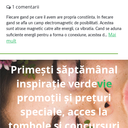
1 comentarii
Fiecare gand pe care il avem are propria constiinta. In fiecare
gand se afla un camp electromagnetic de posibilitati. Acestea
sunt atrase magnetic catre alte energii, ca vibratia. Cand se aduna
Mai
suficiente energii pentru a forma o conexiune, acestea d...
mult
Primești săptămânal
inspirație verde
vie
promoții și prețuri
speciale, acces la
tombole și concursuri