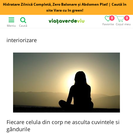
Hidratare Zilnică Completă, Zero Balonare și Abdomen Plat! | Caută în
site Vara cu In green!
0
0
Favorite
Coșul meu
Meniu
Caută
interiorizare
Fiecare celula din corp ne asculta cuvintele si
gândurile