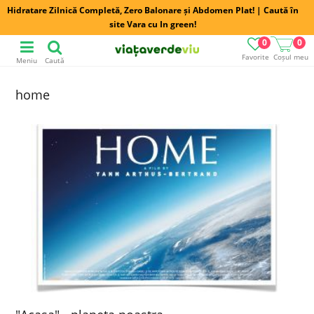
Hidratare Zilnică Completă, Zero Balonare și Abdomen Plat! | Caută în
site Vara cu In green!
0
0
Favorite
Coșul meu
Meniu
Caută
home