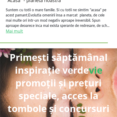
"Acasa" - planeta noastra
Suntem cu totii o mare familie. Si cu totii ne simtim "acasa" pe
acest pamant.Evolutia omenirii insa a marcat planeta, de cele
mai multe ori intr-un mod negativ aproape ireversibil. Spun
aproape deoarece inca mai exista sperante de redresare, de sch...
Mai mult
Primești săptămânal
inspirație verde
vie
promoții și prețuri
speciale, acces la
tombole și concursuri