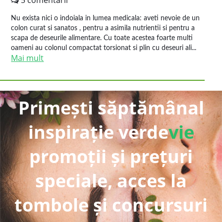
5 comentarii
Nu exista nici o indoiala in lumea medicala: aveti nevoie de un
colon curat si sanatos , pentru a asimila nutrientii si pentru a
scapa de deseurile alimentare. Cu toate acestea foarte multi
oameni au colonul compactat torsionat si plin cu deseuri ali...
Mai mult
Primești săptămânal
inspirație verde
vie
promoții și prețuri
speciale, acces la
tombole și concursuri