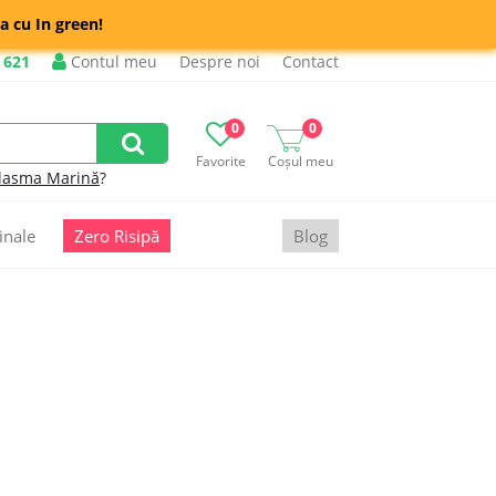
a cu In green!
 621
Contul meu
Despre noi
Contact
0
0
Favorite
Coșul meu
lasma Marină
?
inale
Zero Risipă
Blog