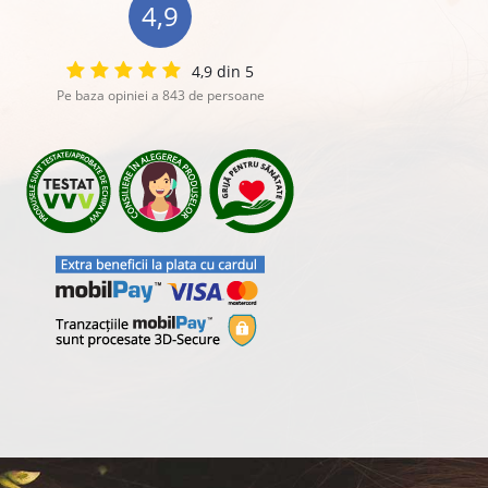
4,9
4,9 din 5
Pe baza opiniei a 843 de persoane