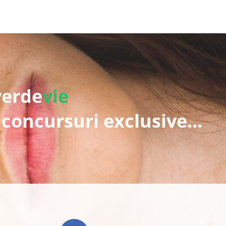
verde
vie
 concursuri exclusive...