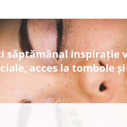
i săptămânal inspirație 
ciale, acces la tombole și