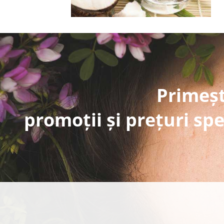
Primeșt
promoții și prețuri spe