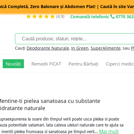
nică Completă, Zero Balonare și Abdomen Plat! | Caută în site Var
(4,9)
Comandă telefonic
0770 363
Cauți
Deodorante Naturale
,
In Green
,
SuperAlimente
, sau
P
Noutăți
Remedii FICAT
Pentru Bărbați
Ciperci medic
entine-ti pielea sanatoasa cu substante
idratante naturale
upraexpunerea la soare din timpul verii poate usca pielea si poate
auza potentiale vatamari. Iata cateva uleiuri naturale care te ajuta sa
Mai mult
ti mentii pielea frumoasa si sanatoasa pe timpul verii....