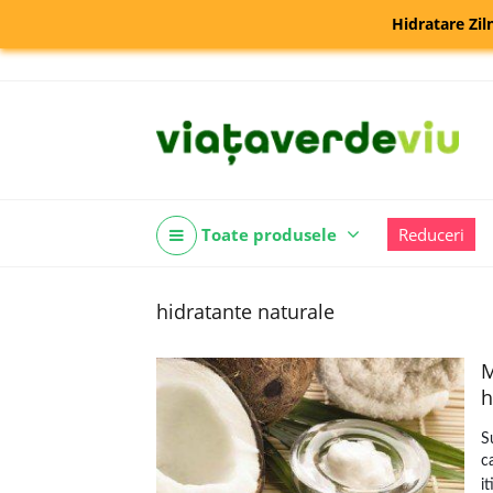
Hidratare Zil
Toate produsele
Reduceri
hidratante naturale
M
h
S
c
i