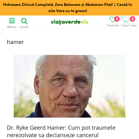
Hidratare Zilnică Completă, Zero Balonare și Abdomen Plat! | Caută în
site Vara cu In green!
0
0
Favorite
Coșul meu
Meniu
Caută
hamer
Dr. Ryke Geerd Hamer: Cum pot traumele
nerezolvate sa declanseze cancerul