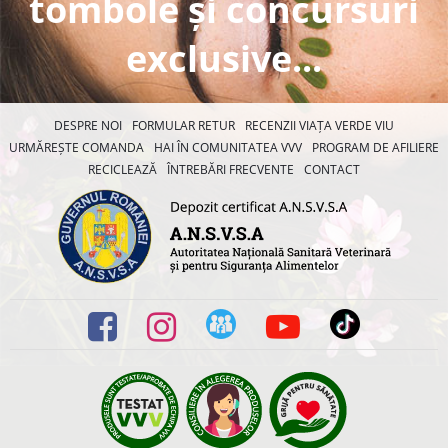
tombole și concursuri
exclusive...
DESPRE NOI
FORMULAR RETUR
RECENZII VIAȚA VERDE VIU
URMĂREȘTE COMANDA
HAI ÎN COMUNITATEA VVV
PROGRAM DE AFILIERE
RECICLEAZĂ
ÎNTREBĂRI FRECVENTE
CONTACT