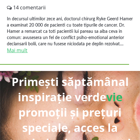
14 comentarii
In decursul ultimilor zece ani, doctorul chirurg Ryke Geerd Hamer
a examinat 20 000 de pacienti cu toate tipurile de cancer. Dr.
Hamer a remarcat ca toti pacientii lui pareau sa aiba ceva in
comun: avusesera un fel de conflict psiho-emotional anterior
declansarii bolii, care nu fusese niciodata pe deplin rezolvat....
Mai mult
Primești săptămânal
inspirație verde
vie
promoții și prețuri
speciale, acces la