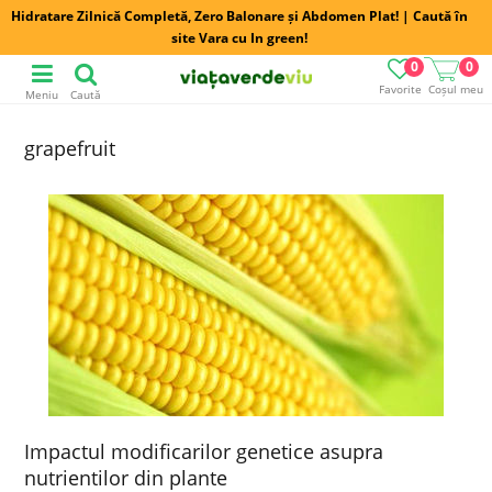
Hidratare Zilnică Completă, Zero Balonare și Abdomen Plat! | Caută în
site Vara cu In green!
0
0
Favorite
Coșul meu
Meniu
Caută
grapefruit
Impactul modificarilor genetice asupra
nutrientilor din plante