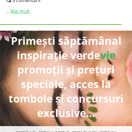
5 comentarii
Mai mult
...
Primești săptămânal
inspirație verde
vie
promoții și prețuri
speciale, acces la
tombole și concursuri
exclusive...