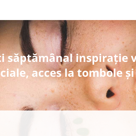
i săptămânal inspirație 
ciale, acces la tombole și