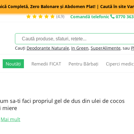
nică Completă, Zero Balonare și Abdomen Plat! | Caută în site Var
(4,9)
Comandă telefonic
0770 363
Cauți
Deodorante Naturale
,
In Green
,
SuperAlimente
, sau
P
Noutăți
Remedii FICAT
Pentru Bărbați
Ciperci medic
um sa-ti faci propriul gel de dus din ulei de cocos
i miere
Mai mult
.