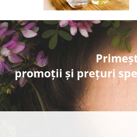
Primeșt
promoții și prețuri spe