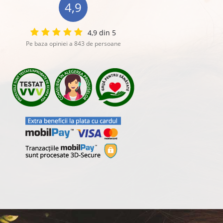
4,9
4,9 din 5
Pe baza opiniei a 843 de persoane