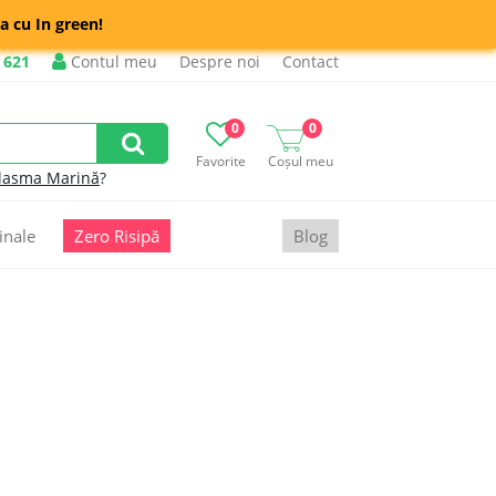
a cu In green!
 621
Contul meu
Despre noi
Contact
0
0
Favorite
Coșul meu
lasma Marină
?
inale
Zero Risipă
Blog