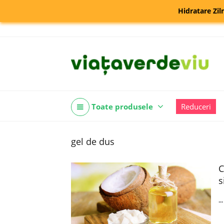
Hidratare Zil
Toate produsele
Reduceri
gel de dus
C
s
..