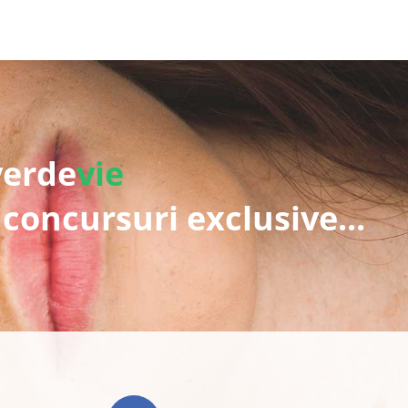
verde
vie
 concursuri exclusive...