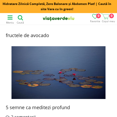
Hidratare Zilnică Completă, Zero Balonare și Abdomen Plat! | Caută în
site Vara cu In green!
0
0
Favorite
Coșul meu
Meniu
Caută
fructele de avocado
5 semne ca meditezi profund