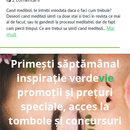
2 comentarii
Cand meditezi, te intrebi vreodata daca o faci cum trebuie?
Deseori cand meditezi simti ca doar stai si treci in revista ce mai
ai de facut, sau te gandesti la procesul meditatiei, dar de fapt
Mai
cam pierzi timpul. Ce are trebui sa simti cand meditezi...
mult
Primești săptămânal
inspirație verde
vie
promoții și prețuri
speciale, acces la
tombole și concursuri