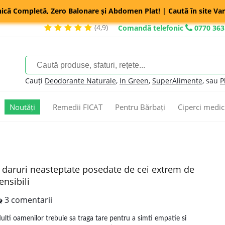
nică Completă, Zero Balonare și Abdomen Plat! | Caută în site Var
(4,9)
Comandă telefonic
0770 363
Cauți
Deodorante Naturale
,
In Green
,
SuperAlimente
, sau
P
Noutăți
Remedii FICAT
Pentru Bărbați
Ciperci medic
 daruri neasteptate posedate de cei extrem de
ensibili
3 comentarii
ulti oamenilor trebuie sa traga tare pentru a simti empatie si