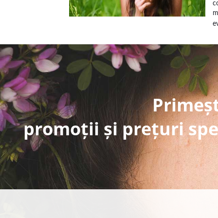
c
m
ev
Primeșt
promoții și prețuri spe