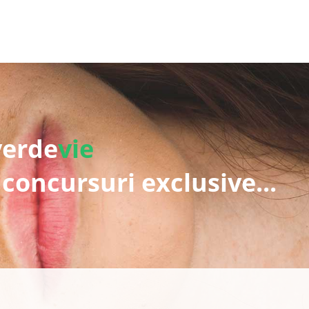
verde
vie
 concursuri exclusive...