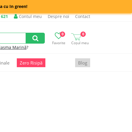
a cu In green!
 621
Contul meu
Despre noi
Contact
0
0
Favorite
Coșul meu
lasma Marină
?
inale
Zero Risipă
Blog