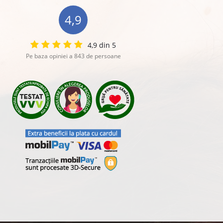
4,9
4,9 din 5
Pe baza opiniei a 843 de persoane