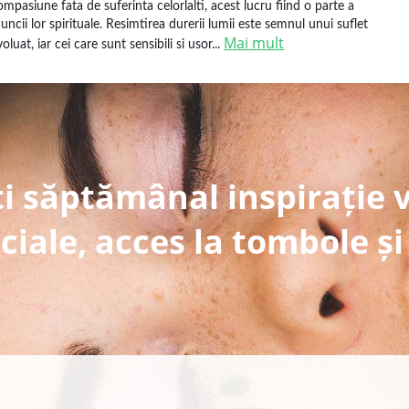
ompasiune fata de suferinta celorlalti, acest lucru fiind o parte a
uncii lor spirituale. Resimtirea durerii lumii este semnul unui suflet
Mai mult
oluat, iar cei care sunt sensibili si usor...
i săptămânal inspirație 
ciale, acces la tombole și