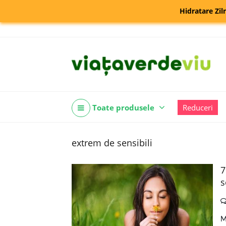
Hidratare Zil
Toate produsele
Reduceri
extrem de sensibili
7
s
M