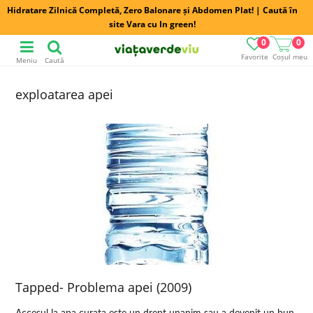
Hidratare Zilnică Completă, Zero Balonare și Abdomen Plat! | Caută în
site Vara cu In green!
0
0
Favorite
Coșul meu
Meniu
Caută
exploatarea apei
Tapped- Problema apei (2009)