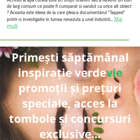
Accesul la apa curata este un drept unanim sau a devenit un bun
de larg consum ce poate fi cumparat si vandut ca orice alt obiect
? Aceasta este ideea de la care pleaca documentarul ''Tapped''
Mai
printr-o investigatie in lumea nevazuta a unei industrii...
mult
Primești săptămânal
inspirație verde
vie
promoții și prețuri
speciale, acces la
tombole și concursuri
exclusive...