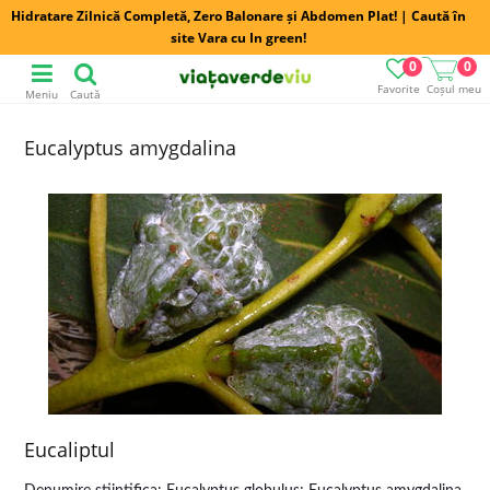
Hidratare Zilnică Completă, Zero Balonare și Abdomen Plat! | Caută în
site Vara cu In green!
0
0
Favorite
Coșul meu
Meniu
Caută
Eucalyptus amygdalina
Eucaliptul