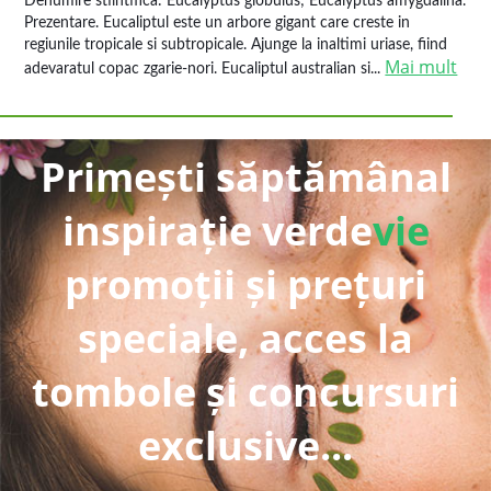
Denumire stiintifica: Eucalyptus globulus; Eucalyptus amygdalina.
Prezentare. Eucaliptul este un arbore gigant care creste in
regiunile tropicale si subtropicale. Ajunge la inaltimi uriase, fiind
Mai mult
adevaratul copac zgarie-nori. Eucaliptul australian si...
Primești săptămânal
inspirație verde
vie
promoții și prețuri
speciale, acces la
tombole și concursuri
exclusive...